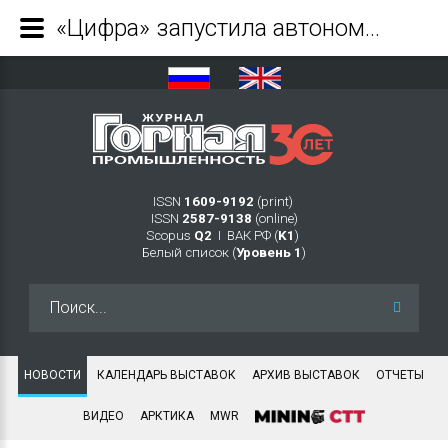
«Цифра» запустила автономный роботизированный буровой станок в Перу - Журнал Горная промышленность
ISSN
1609-9192
(print)
ISSN
2587-9138
(online)
Scopus
Q2
Ι ВАК РФ (
K1
)
Белый список (
Уровень 1
)
Искать...
НОВОСТИ
КАЛЕНДАРЬ ВЫСТАВОК
АРХИВ ВЫСТАВОК
ОТЧЕТЫ
ВИДЕО
АРКТИКА
MWR