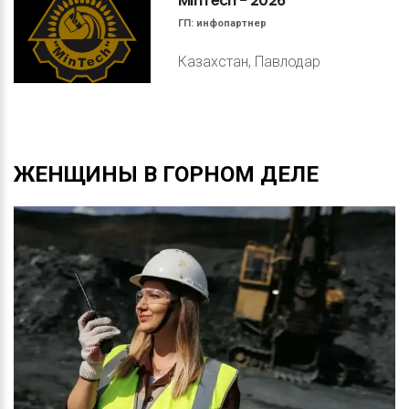
MinTech
-
2026
ГП:
инфопартнер
Казахстан, Павлодар
ЖЕНЩИНЫ
В
ГОРНОМ
ДЕЛЕ