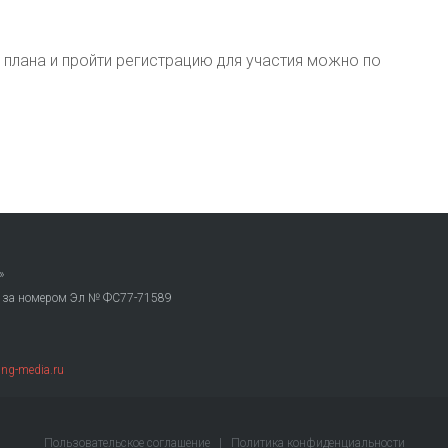
плана и пройти регистрацию для участия можно по
»
. за номером Эл № ФС77-71589
ng-media.ru
Пользовательское соглашение
|
Политика конфиденциальности