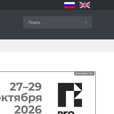
Искать...
реклама 16+