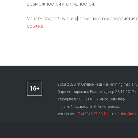
возможностей и активностей.
Узнать подробную информацию о мероприятиях 
ссылке
.
2008-2023 © Сетевое издание «mining-media.ru
Зарегистрировано Роскомнадзор 23.11.2017 г
Учредитель: ООО НПК «Гемос Лимитед»,
Главный редактор: Е.В. Анистратова,
тел./факс:
+7 (499) 237-03-11
; e-mail:
info@mini