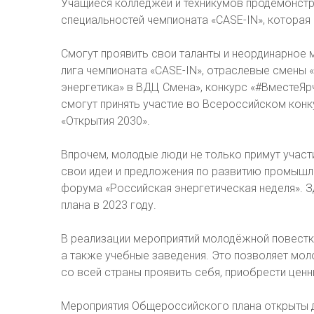
Учащиеся колледжей и техникумов продемонстр
специальностей чемпионата «CASE-IN», которая
Смогут проявить свои таланты и неординарное
лига чемпионата «CASE-IN», отраслевые смены
энергетика» в ВДЦ Смена», конкурс «#ВместеЯр
смогут принять участие во Всероссийском ко
«Открытия 2030».
Впрочем, молодые люди не только примут участи
свои идеи и предложения по развитию промыш
форума «Российская энергетическая неделя». 
плана в 2023 году.
В реализации мероприятий молодёжной повестки
а также учебные заведения. Это позволяет мол
со всей страны проявить себя, приобрести цен
Мероприятия Общероссийского плана открыты 