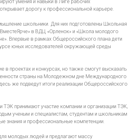
ируют умения и навыки в Лиге рабочих
 открывает дорогу к профессиональной карьере.
 мышление школьники. Для них подготовлены Школьная
 «ВместеЯрче» в ВДЦ «Орленок» и «Школа молодого
че». Впервые в рамках Общероссийского плана дети
нкурсе юных исследователей окружающей среды
е в проектах и конкурсах, но также смогут высказать
ленности страны на Молодежном дне Международного
Здесь же подведут итоги реализации Общероссийского
 ТЭК принимают участие компании и организации ТЭК,
одым ученым и специалистам, студентам и школьникам
ные знания и профессиональные компетенции.
для молодых людей и предлагают массу