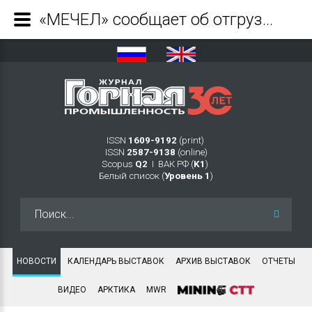
«МЕЧЕЛ» сообщает об отгрузке первой партии железной руды с Сиваглинского месторождения - Журнал Горная промышленность
ISSN
1609-9192
(print)
ISSN
2587-9138
(online)
Scopus
Q2
Ι ВАК РФ (
K1
)
Белый список (
Уровень 1
)
Искать...
НОВОСТИ
КАЛЕНДАРЬ ВЫСТАВОК
АРХИВ ВЫСТАВОК
ОТЧЕТЫ
ВИДЕО
АРКТИКА
MWR