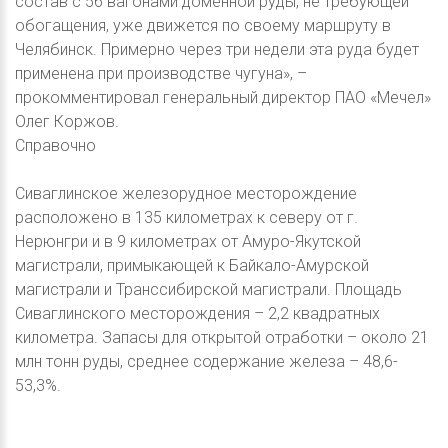
состав с 56 вагонами доменной руды, не требующей
обогащения, уже движется по своему маршруту в
Челябинск. Примерно через три недели эта руда будет
применена при производстве чугуна», –
прокомментировал генеральный директор ПАО «Мечел»
Олег Коржов.
Справочно
Сиваглинское железорудное месторождение
расположено в 135 километрах к северу от г.
Нерюнгри и в 9 километрах от Амуро-Якутской
магистрали, примыкающей к Байкало-Амурской
магистрали и Транссибирской магистрали. Площадь
Сиваглинского месторождения – 2,2 квадратных
километра. Запасы для открытой отработки – около 21
млн тонн руды, среднее содержание железа – 48,6-
53,3%.