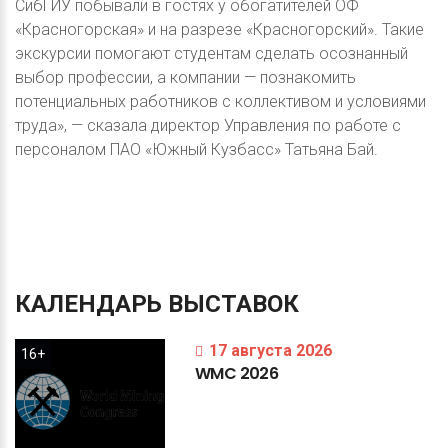
СибГИУ побывали в гостях у обогатителей ОФ
«Красногорская» и на разрезе «Красногорский». Такие
экскурсии помогают студентам сделать осознанный
выбор профессии, а компании — познакомить
потенциальных работников с коллективом и условиями
труда», — сказала директор Управления по работе с
персоналом ПАО «Южный Кузбасс» Татьяна Бай.
КАЛЕНДАРЬ
ВЫСТАВОК
17 августа 2026
16+
WMC
2026