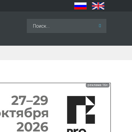
Искать...
реклама 16+