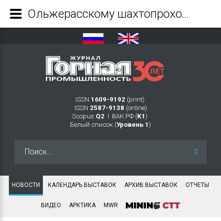
Ольжерасскому шахтопроходческому управлению – 75 лет - Журнал Горная промышленность
ISSN
1609-9192
(print)
ISSN
2587-9138
(online)
Scopus
Q2
Ι ВАК РФ (
K1
)
Белый список (
Уровень 1
)
Искать...
НОВОСТИ
КАЛЕНДАРЬ ВЫСТАВОК
АРХИВ ВЫСТАВОК
ОТЧЕТЫ
ВИДЕО
АРКТИКА
MWR