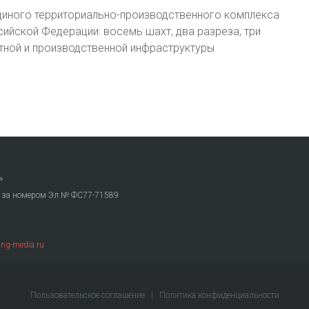
единого территориально-производственного комплекса
ийской Федерации: восемь шахт, два разреза, три
тной и производственной инфраструктуры
»
. за номером Эл № ФС77-71589
ng-media.ru
Пользовательское соглашение
|
Политика конфиденциальности