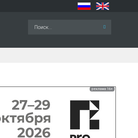
Искать...
реклама 16+