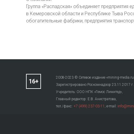
Группа «Распадская» объединяет предприятия 
в Кемеровской области и Республике Тыва Росс
обогатительные фабрики, предприятия транспор
2008-2023 © Сетевое издание «mining-media.ru
Зарегистрировано Роскомнадзор 23.11.2017 г
Учредитель: ООО НПК «Гемос Лимитед»,
Главный редактор: Е.В. Анистратова,
тел./факс:
+7 (499) 237-03-11
; e-mail:
info@mini