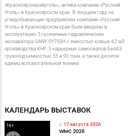
«Красноярсккрайуголь», актива компании «Русский
Уголь» в Красноярском крае. В текущем году на
угледобывающих предприятиях компании «Русский
Уголь» в Красноярском крае были введены в
эксплуатацию 3 гусеничных гидравлических
экскаватора SANY SY750H с емкостью ковша 4,2 м3
производства КНР, 5 карьерных самосвалов БелАЗ
грузоподъемностью 55 и 90 тонн, а также десяток
единиц вспомогательной техники.
КАЛЕНДАРЬ
ВЫСТАВОК
17 августа 2026
16+
WMC
2026