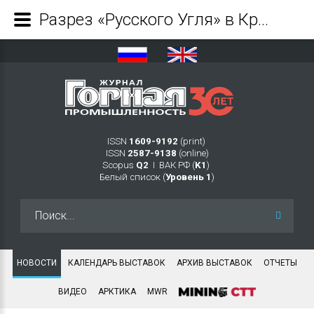
Разрез «Русского Угля» в Красноярском крае досрочно выполнил производственный план в 2023 году - Журнал Горная промышленность
ISSN
1609-9192
(print)
ISSN
2587-9138
(online)
Scopus
Q2
Ι ВАК РФ (
K1
)
Белый список (
Уровень 1
)
Искать...
НОВОСТИ
КАЛЕНДАРЬ ВЫСТАВОК
АРХИВ ВЫСТАВОК
ОТЧЕТЫ
ВИДЕО
АРКТИКА
MWR