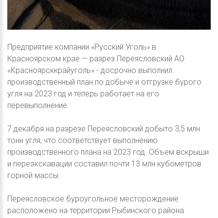
Предприятие компании «Русский Уголь» в
Красноярском крае — разрез Переясловский АО
«Красноярсккрайуголь» - досрочно выполнил
производственный план по добыче и отгрузке бурого
угля на 2023 год и теперь работает на его
перевыполнение.
7 декабря на разрезе Переясловский добыто 3,5 млн
тонн угля, что соответствует выполнению
производственного плана на 2023 год. Объем вскрыши
и переэкскавации составил почти 13 млн кубометров
горной массы.
Переясловское буроугольное месторождение
расположено на территории Рыбинского района