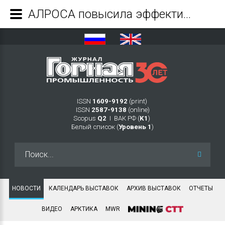
АЛРОСА повысила эффективность работы горного транспорта на Мирнинско-Нюрбинском ГОКе на 16% - Журнал Горная промышленность
ISSN
1609-9192
(print)
ISSN
2587-9138
(online)
Scopus
Q2
Ι ВАК РФ (
K1
)
Белый список (
Уровень 1
)
Искать...
НОВОСТИ
КАЛЕНДАРЬ ВЫСТАВОК
АРХИВ ВЫСТАВОК
ОТЧЕТЫ
ВИДЕО
АРКТИКА
MWR