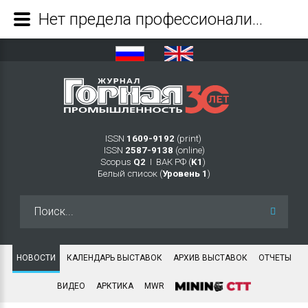
Нет предела профессионализму! В Астане завершился VIII чемпионат «WorldSkills Kazakhstan 2023» - Журнал Горная промышленность
ISSN
1609-9192
(print)
ISSN
2587-9138
(online)
Scopus
Q2
Ι ВАК РФ (
K1
)
Белый список (
Уровень 1
)
Искать...
НОВОСТИ
КАЛЕНДАРЬ ВЫСТАВОК
АРХИВ ВЫСТАВОК
ОТЧЕТЫ
ВИДЕО
АРКТИКА
MWR