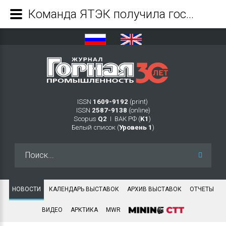
Команда ЯТЭК получила госпремии от главы Якутии - Журнал Горная промышленность
ISSN
1609-9192
(print)
ISSN
2587-9138
(online)
Scopus
Q2
Ι ВАК РФ (
K1
)
Белый список (
Уровень 1
)
Искать...
НОВОСТИ
КАЛЕНДАРЬ ВЫСТАВОК
АРХИВ ВЫСТАВОК
ОТЧЕТЫ
ВИДЕО
АРКТИКА
MWR