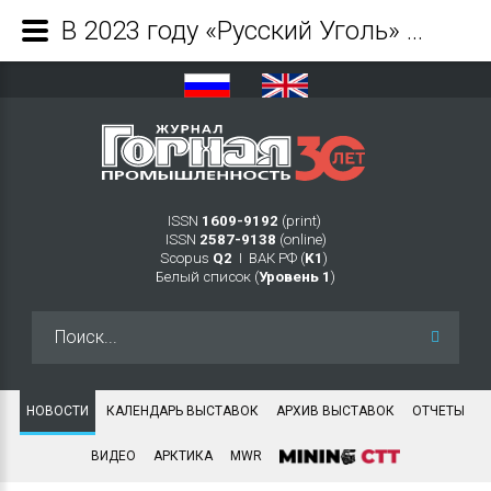
В 2023 году «Русский Уголь» на 9% увеличил добычу бурого угля в Красноярском крае - Журнал Горная промышленность
ISSN
1609-9192
(print)
ISSN
2587-9138
(online)
Scopus
Q2
Ι ВАК РФ (
K1
)
Белый список (
Уровень 1
)
Искать...
НОВОСТИ
КАЛЕНДАРЬ ВЫСТАВОК
АРХИВ ВЫСТАВОК
ОТЧЕТЫ
ВИДЕО
АРКТИКА
MWR