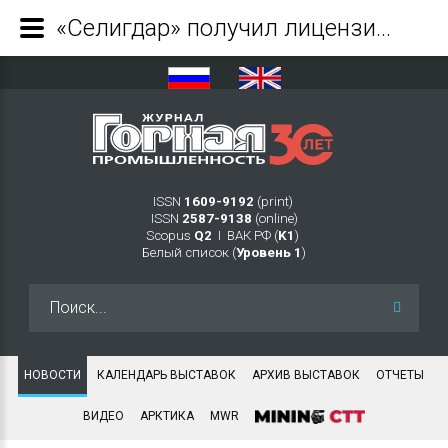
«Селигдар» получил лицензию на месторождение Мукодекское - Журнал Горная промышленность
ISSN
1609-9192
(print)
ISSN
2587-9138
(online)
Scopus
Q2
Ι ВАК РФ (
K1
)
Белый список (
Уровень 1
)
Искать...
НОВОСТИ
КАЛЕНДАРЬ ВЫСТАВОК
АРХИВ ВЫСТАВОК
ОТЧЕТЫ
ВИДЕО
АРКТИКА
MWR