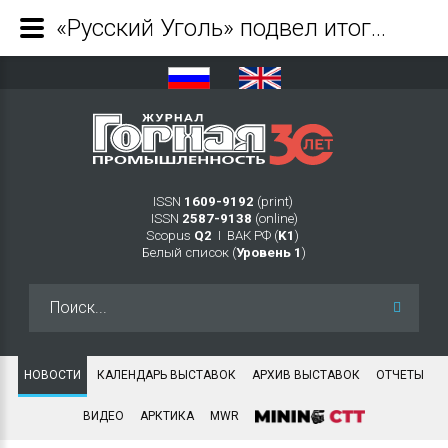
«Русский Уголь» подвел итоги биржевых торгов энергетическим углем на СПбМТСБ за 2023 год - Журнал Горная промышленность
ISSN
1609-9192
(print)
ISSN
2587-9138
(online)
Scopus
Q2
Ι ВАК РФ (
K1
)
Белый список (
Уровень 1
)
Искать...
НОВОСТИ
КАЛЕНДАРЬ ВЫСТАВОК
АРХИВ ВЫСТАВОК
ОТЧЕТЫ
ВИДЕО
АРКТИКА
MWR