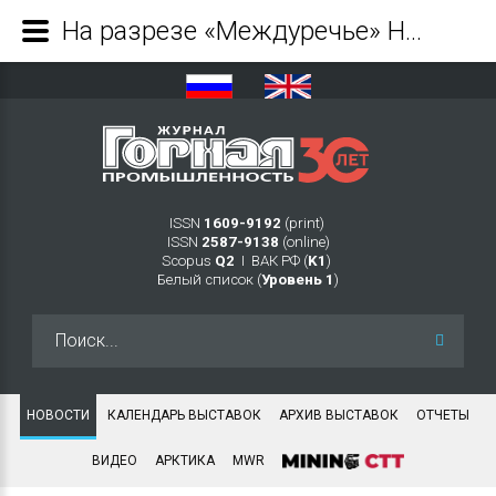
На разрезе «Междуречье» Новой Горной Управляющей Компании ввели в эксплуатацию новый электрический экскаватор ЭКГ-20 - Журнал Горная промышленность
ISSN
1609-9192
(print)
ISSN
2587-9138
(online)
Scopus
Q2
Ι ВАК РФ (
K1
)
Белый список (
Уровень 1
)
Искать...
НОВОСТИ
КАЛЕНДАРЬ ВЫСТАВОК
АРХИВ ВЫСТАВОК
ОТЧЕТЫ
ВИДЕО
АРКТИКА
MWR