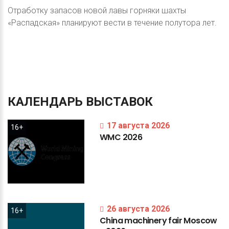
Отработку запасов новой лавы горняки шахты
«Распадская» планируют вести в течение полутора лет.
КАЛЕНДАРЬ
ВЫСТАВОК
17 августа 2026
16+
WMC
2026
26 августа 2026
16+
China
machinery
fair
Moscow