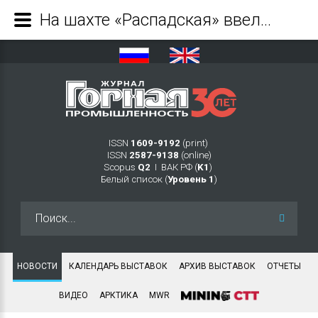
На шахте «Распадская» ввели в эксплуатацию новый очистной забой - Журнал Горная промышленность
ISSN
1609-9192
(print)
ISSN
2587-9138
(online)
Scopus
Q2
Ι ВАК РФ (
K1
)
Белый список (
Уровень 1
)
Искать...
НОВОСТИ
КАЛЕНДАРЬ ВЫСТАВОК
АРХИВ ВЫСТАВОК
ОТЧЕТЫ
ВИДЕО
АРКТИКА
MWR