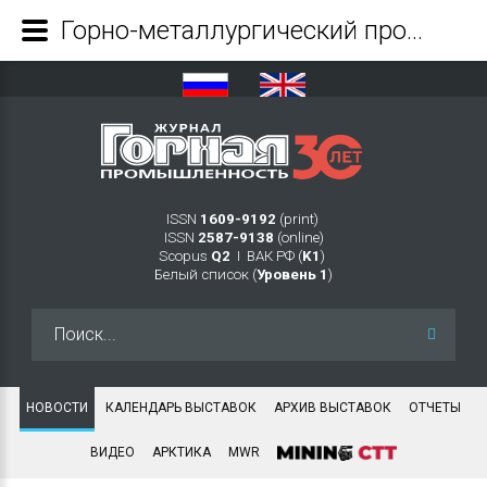
Горно-металлургический проект с участием Ростеха в Приэльбрусье даст стране вольфрам, молибден и золото - Журнал Горная промышленность
ISSN
1609-9192
(print)
ISSN
2587-9138
(online)
Scopus
Q2
Ι ВАК РФ (
K1
)
Белый список (
Уровень 1
)
Искать...
НОВОСТИ
КАЛЕНДАРЬ ВЫСТАВОК
АРХИВ ВЫСТАВОК
ОТЧЕТЫ
ВИДЕО
АРКТИКА
MWR