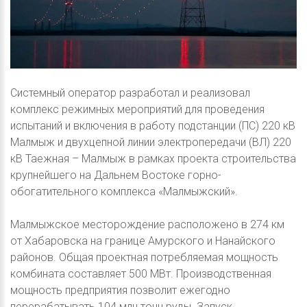
Системный оператор разработал и реализовал
комплекс режимных мероприятий для проведения
испытаний и включения в работу подстанции (ПС) 220 кВ
Малмыж и двухцепной линии электропередачи (ВЛ) 220
кВ Таежная – Малмыж в рамках проекта строительства
крупнейшего на Дальнем Востоке горно-
обогатительного комплекса «Малмыжский».
Малмыжское месторождение расположено в 274 км
от Хабаровска на границе Амурского и Нанайского
районов. Общая проектная потребляемая мощность
комбината составляет 500 МВт. Производственная
мощность предприятия позволит ежегодно
перерабатывать 104 млн тонн руды. Запуск