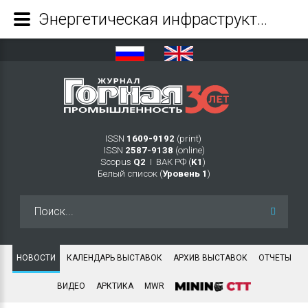
Энергетическая инфраструктура строящегося в Хабаровском крае Малмыжского ГОКа готова к запуску предприятия - Журнал Горная промышленность
ISSN
1609-9192
(print)
ISSN
2587-9138
(online)
Scopus
Q2
Ι ВАК РФ (
K1
)
Белый список (
Уровень 1
)
Искать...
НОВОСТИ
КАЛЕНДАРЬ ВЫСТАВОК
АРХИВ ВЫСТАВОК
ОТЧЕТЫ
ВИДЕО
АРКТИКА
MWR