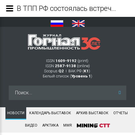
В ТПП РФ состоялась встреча руководителей закупочных служб угольных компаний со своими поставщиками - Журнал Горная промышленность
ISSN
1609-9192
(print)
ISSN
2587-9138
(online)
Scopus
Q2
Ι ВАК РФ (
K1
)
Белый список (
Уровень 1
)
Искать...
НОВОСТИ
КАЛЕНДАРЬ ВЫСТАВОК
АРХИВ ВЫСТАВОК
ОТЧЕТЫ
ВИДЕО
АРКТИКА
MWR