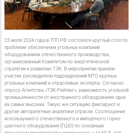
23 июля 2024 года в ТПП РФ состоялся круглый стол по
проблеме обеспечения угольных компаний
оборудованием отечественного производства,
организованный Комитетом по энергетической
стратегии и развитию ТЭК. В мероприятии приняли
участие руководители подразделений МТО крупных
угольных компаний и отраслевые эксперты. Согласно
опросу Агентства «ТЭК-Рейтинг», зависимость угольной
промышленности от иностранного оборудования одна
из самых высоких. Такую же ситуацию фиксируют и
другие авторитетные аналитики отрасли. Соотношение
используемого отечественного и импортного горно-
шахтного оборудования (ГШО) по основным
процессам производства критическое – от 65 %, для