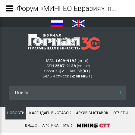
Форум «МИНГЕО Евразия»: путь к единому минерально-сырьевому рынку - Журнал Горная промышленность
ISSN
1609-9192
(print)
ISSN
2587-9138
(online)
Scopus
Q2
Ι ВАК РФ (
K1
)
Белый список (
Уровень 1
)
Искать...
НОВОСТИ
КАЛЕНДАРЬ ВЫСТАВОК
АРХИВ ВЫСТАВОК
ОТЧЕТЫ
ВИДЕО
АРКТИКА
MWR