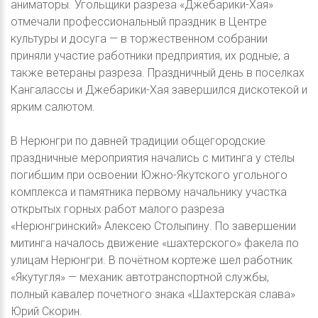
аниматоры. Угольщики разреза «Джебарики-Хая»
отмечали профессиональный праздник в Центре
культуры и досуга — в торжественном собрании
приняли участие работники предприятия, их родные, а
также ветераны разреза. Праздничный день в поселках
Кангалассы и Джебарики-Хая завершился дискотекой и
ярким салютом.
В Нерюнгри по давней традиции общегородские
праздничные мероприятия начались с митинга у стелы
погибшим при освоении Южно-Якутского угольного
комплекса и памятника первому начальнику участка
открытых горных работ малого разреза
«Нерюнгринский» Алексею Столыпину. По завершении
митинга началось движение «шахтерского» факела по
улицам Нерюнгри. В почётном кортеже шел работник
«Якутугля» — механик автотранспортной службы,
полный кавалер почетного знака «Шахтерская слава»
Юрий Скорин.