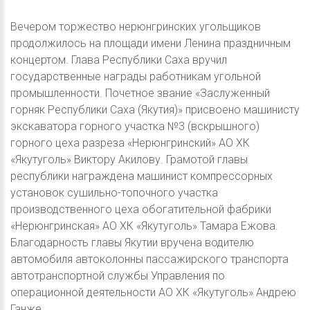
Вечером торжество нерюнгринских угольщиков
продолжилось на площади имени Ленина праздничным
концертом. Глава Республики Саха вручил
государственные награды работникам угольной
промышленности. Почетное звание «Заслуженный
горняк Республики Саха (Якутия)» присвоено машинисту
экскаватора горного участка №3 (вскрышного)
горного цеха разреза «Нерюнгринский» АО ХК
«Якутуголь» Виктору Акилову. Грамотой главы
республики награждена машинист компрессорных
установок сушильно-топочного участка
производственного цеха обогатительной фабрики
«Нерюнгринская» АО ХК «Якутуголь» Тамара Ежова.
Благодарность главы Якутии вручена водителю
автомобиля автоколонны пассажирского транспорта
автотранспортной службы Управления по
операционной деятельности АО ХК «Якутуголь» Андрею
Ганже.