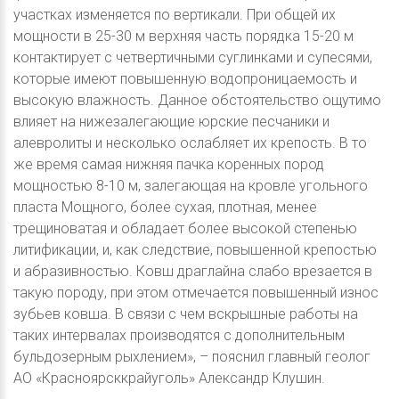
участках изменяется по вертикали. При общей их
мощности в 25-30 м верхняя часть порядка 15-20 м
контактирует с четвертичными суглинками и супесями,
которые имеют повышенную водопроницаемость и
высокую влажность. Данное обстоятельство ощутимо
влияет на нижезалегающие юрские песчаники и
алевролиты и несколько ослабляет их крепость. В то
же время самая нижняя пачка коренных пород
мощностью 8-10 м, залегающая на кровле угольного
пласта Мощного, более сухая, плотная, менее
трещиноватая и обладает более высокой степенью
литификации, и, как следствие, повышенной крепостью
и абразивностью. Ковш драглайна слабо врезается в
такую породу, при этом отмечается повышенный износ
зубьев ковша. В связи с чем вскрышные работы на
таких интервалах производятся с дополнительным
бульдозерным рыхлением», – пояснил главный геолог
АО «Красноярсккрайуголь» Александр Клушин.