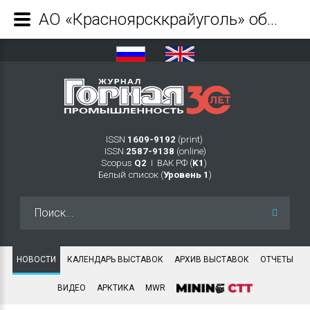
АО «Красноярсккрайуголь» обновляет бульдозерный парк Переясловского разреза - Журнал Горная промышленность
ISSN
1609-9192
(print)
ISSN
2587-9138
(online)
Scopus
Q2
Ι ВАК РФ (
K1
)
Белый список (
Уровень 1
)
Искать...
НОВОСТИ
КАЛЕНДАРЬ ВЫСТАВОК
АРХИВ ВЫСТАВОК
ОТЧЕТЫ
ВИДЕО
АРКТИКА
MWR