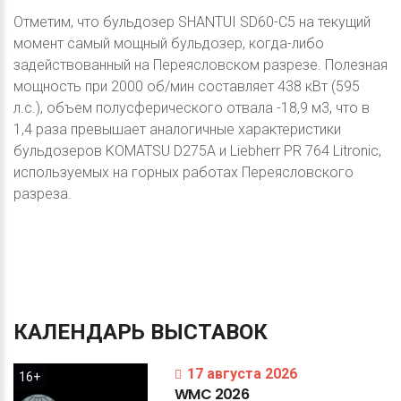
Отметим, что бульдозер SHANTUI SD60-C5 на текущий
момент самый мощный бульдозер, когда-либо
задействованный на Переясловском разрезе. Полезная
мощность при 2000 об/мин составляет 438 кВт (595
л.с.), объем полусферического отвала -18,9 м3, что в
1,4 раза превышает аналогичные характеристики
бульдозеров KOMATSU D275A и Liebherr PR 764 Litronic,
используемых на горных работах Переясловского
разреза.
КАЛЕНДАРЬ
ВЫСТАВОК
17 августа 2026
16+
WMC
2026