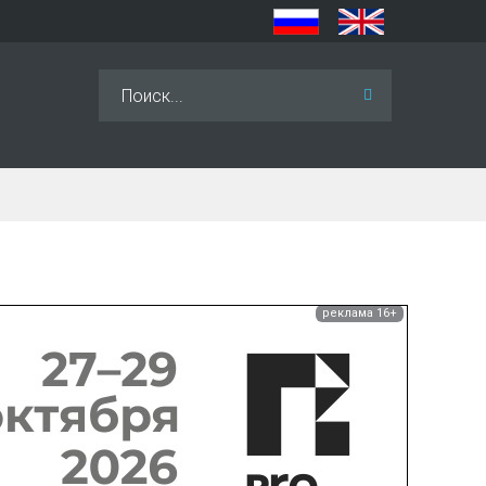
Искать...
реклама 16+