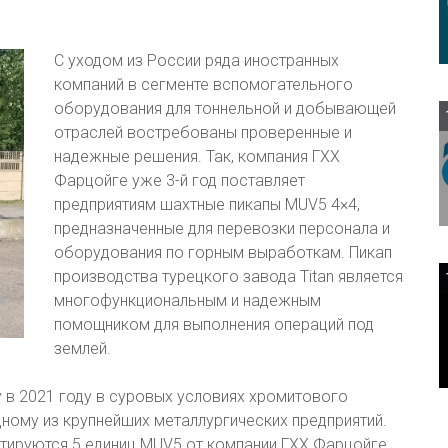
С уходом из России ряда иностранных
компаний в сегменте вспомогательного
оборудования для тоннельной и добывающей
отраслей востребованы проверенные и
надежные решения. Так, компания ГХХ
Фарцойге уже 3-й год поставляет
предприятиям шахтные пикапы MUV5 4×4,
предназначенные для перевозки персонала и
оборудования по горным выработкам. Пикап
производства турецкого завода Titan является
многофункциональным и надежным
помощником для выполнения операций под
землей.
 в 2021 году в суровых условиях хромитового
ному из крупнейших металлургических предприятий.
тируются 5 единиц MUV5 от компании ГХХ Фарцойге.