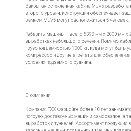
Закрытая остекленная кабина MUV5 разработан
второго уровня: конструкция обеспечивает защ
рамном MUV5 могут расположиться 5 человек.
Габариты машины – всего 5390 мм х 2000 мм х 
выработках небольшого сечения. Помимо каби
грузоподъемностью 1000 кг, куда могут быть у
компрессор и другие агрегаты для обеспечения
условиях подземного рудника.
О компании:
Компания ГХХ Фарцойге более 10 лет занимает
погрузо-доставочных машин и самосвалов, а т
выработок и туннелей. Ассортимент продукции в
зарядные машины, подъемники, машины для пер