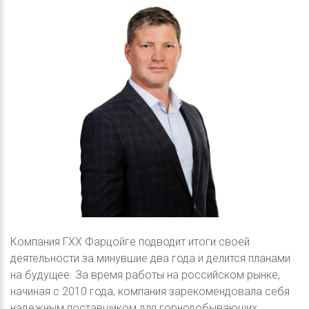
Компания ГХХ Фарцойге подводит итоги своей
деятельности за минувшие два года и делится планами
на будущее. За время работы на российском рынке,
начиная с 2010 года, компания зарекомендовала себя
надежным поставщиком для горнодобывающих