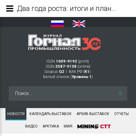
Два года роста: итоги и планы ГХХ Фарцойге - Журнал Горная промышленность
ISSN
1609-9192
(print)
ISSN
2587-9138
(online)
Scopus
Q2
Ι ВАК РФ (
K1
)
Белый список (
Уровень 1
)
Искать...
НОВОСТИ
КАЛЕНДАРЬ ВЫСТАВОК
АРХИВ ВЫСТАВОК
ОТЧЕТЫ
ВИДЕО
АРКТИКА
MWR