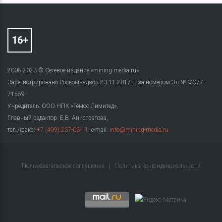
2008-2023 © Сетевое издание «mining-media.ru»
Зарегистрировано Роскомнадзор 23.11.2017 г. за номером Эл № ФС77-
71589
Учредитель: ООО НПК «Гемос Лимитед»,
Главный редактор: Е.В. Анистратова,
тел./факс:
+7 (499) 237-03-11
; e-mail:
info@mining-media.ru
Пользовательское соглашение
|
Политика конфиденциальности