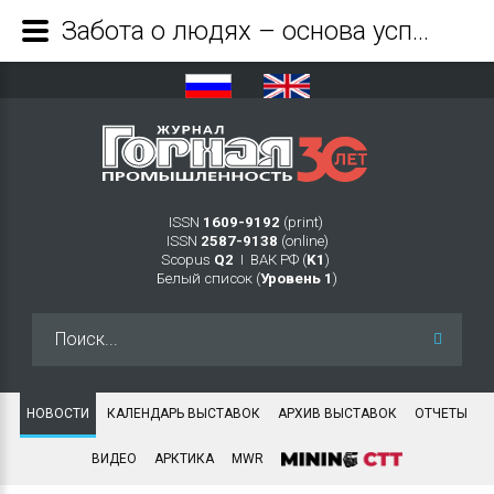
Забота о людях – основа успеха: Группа ЭВОБЛАСТ стала лидером рейтинга по безопасности компании «Полюс Магадан» - Журнал Горная промышленность
ISSN
1609-9192
(print)
ISSN
2587-9138
(online)
Scopus
Q2
Ι ВАК РФ (
K1
)
Белый список (
Уровень 1
)
Искать...
НОВОСТИ
КАЛЕНДАРЬ ВЫСТАВОК
АРХИВ ВЫСТАВОК
ОТЧЕТЫ
ВИДЕО
АРКТИКА
MWR