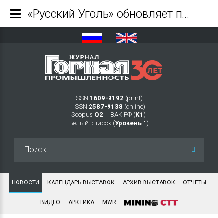
«Русский Уголь» обновляет парк карьерных самосвалов Переясловского разреза - Журнал Горная промышленность
ISSN
1609-9192
(print)
ISSN
2587-9138
(online)
Scopus
Q2
Ι ВАК РФ (
K1
)
Белый список (
Уровень 1
)
Искать...
НОВОСТИ
КАЛЕНДАРЬ ВЫСТАВОК
АРХИВ ВЫСТАВОК
ОТЧЕТЫ
ВИДЕО
АРКТИКА
MWR