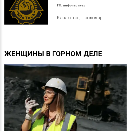
ГП:
инфопартнер
Казахстан, Павлодар
ЖЕНЩИНЫ
В
ГОРНОМ
ДЕЛЕ