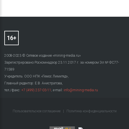
2008-2023 © Сетевое издание «mining-media.ru»
Зарегистрировано Роскомнадзор 23.11.2017 г. за номером Эл № ФС77-
71589
Учредитель: ООО НПК «Гемос Лимитед»,
Главный редактор: Е.В. Анистратова,
тел./факс:
+7 (499) 237-03-11
; e-mail:
info@mining-media.ru
Пользовательское соглашение
|
Политика конфиденциальности