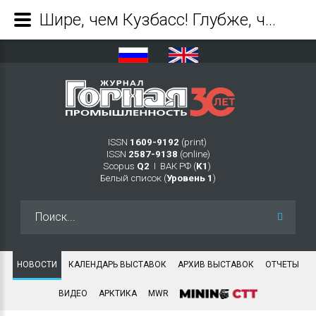
Шире, чем Кузбасс! Глубже, чем уголь! «Уголь России и Майнинг. Недра России 2025» - Журнал Горная промышленность
ISSN
1609-9192
(print)
ISSN
2587-9138
(online)
Scopus
Q2
Ι ВАК РФ (
K1
)
Белый список (
Уровень 1
)
Искать...
НОВОСТИ
КАЛЕНДАРЬ ВЫСТАВОК
АРХИВ ВЫСТАВОК
ОТЧЕТЫ
ВИДЕО
АРКТИКА
MWR