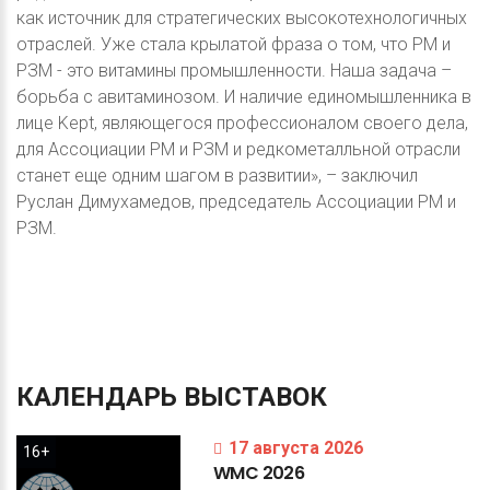
как источник для стратегических высокотехнологичных
отраслей. Уже стала крылатой фраза о том, что РМ и
РЗМ - это витамины промышленности. Наша задача –
борьба с авитаминозом. И наличие единомышленника в
лице Kept, являющегося профессионалом своего дела,
для Ассоциации РМ и РЗМ и редкометалльной отрасли
станет еще одним шагом в развитии», – заключил
Руслан Димухамедов, председатель Ассоциации РМ и
РЗМ.
КАЛЕНДАРЬ
ВЫСТАВОК
17 августа 2026
16+
WMC
2026