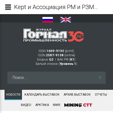
Kept и Ассоциация РМ и РЗМ объединяют усилия для развития российской отрасли редкоземельных металлов - Журнал Горная промышленность
ISSN
1609-9192
(print)
ISSN
2587-9138
(online)
Scopus
Q2
Ι ВАК РФ (
K1
)
Белый список (
Уровень 1
)
Искать...
НОВОСТИ
КАЛЕНДАРЬ ВЫСТАВОК
АРХИВ ВЫСТАВОК
ОТЧЕТЫ
ВИДЕО
АРКТИКА
MWR