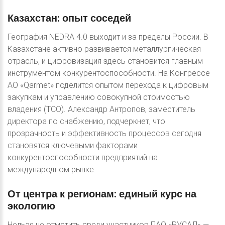
Казахстан:
опыт
соседей
География NEDRA 4.0 выходит и за пределы России. В
Казахстане активно развивается металлургическая
отрасль, и цифровизация здесь становится главным
инструментом конкурентоспособности. На Конгрессе
АО «Qarmet» поделится опытом перехода к цифровым
закупкам и управлению совокупной стоимостью
владения (ТСО). Александр Антропов, заместитель
директора по снабжению, подчеркнет, что
прозрачность и эффективность процессов сегодня
становятся ключевыми факторами
конкурентоспособности предприятий на
международном рынке.
От
центра
к
регионам:
единый
курс
на
экологию
Нельзя не отметить среди участников ПАО «РУСАЛ» —