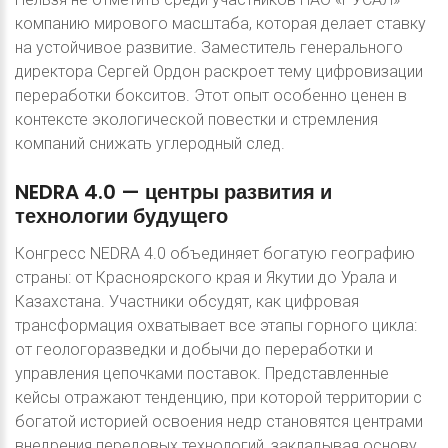
компанию мирового масштаба, которая делает ставку
на устойчивое развитие. Заместитель генерального
директора Сергей Ордон раскроет тему цифровизации
переработки бокситов. Этот опыт особенно ценен в
контексте экологической повестки и стремления
компаний снижать углеродный след.
NEDRA
4.0
—
центры
развития
и
технологии
будущего
Конгресс NEDRA 4.0 объединяет богатую географию
страны: от Красноярского края и Якутии до Урала и
Казахстана. Участники обсудят, как цифровая
трансформация охватывает все этапы горного цикла:
от геологоразведки и добычи до переработки и
управления цепочками поставок. Представленные
кейсы отражают тенденцию, при которой территории с
богатой историей освоения недр становятся центрами
внедрения передовых технологий, закладывая основу