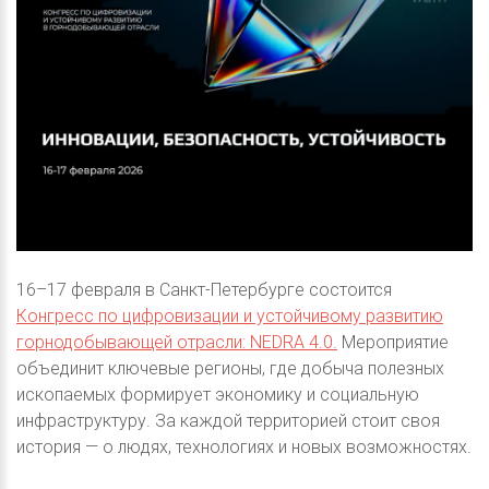
16–17 февраля в Санкт-Петербурге состоится
Конгресс по цифровизации и устойчивому развитию
горнодобывающей отрасли: NEDRA 4.0.
Мероприятие
объединит ключевые регионы, где добыча полезных
ископаемых формирует экономику и социальную
инфраструктуру. За каждой территорией стоит своя
история — о людях, технологиях и новых возможностях.