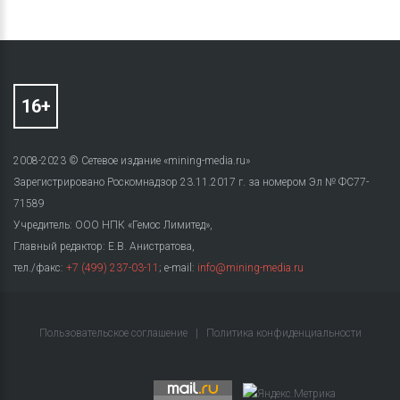
2008-2023 © Сетевое издание «mining-media.ru»
Зарегистрировано Роскомнадзор 23.11.2017 г. за номером Эл № ФС77-
71589
Учредитель: ООО НПК «Гемос Лимитед»,
Главный редактор: Е.В. Анистратова,
тел./факс:
+7 (499) 237-03-11
; e-mail:
info@mining-media.ru
Пользовательское соглашение
|
Политика конфиденциальности