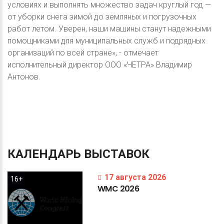
условиях и выполнять множество задач круглый год —
от уборки снега зимой до земляных и погрузочных
работ летом. Уверен, наши машины станут надежными
помощниками для муниципальных служб и подрядных
организаций по всей стране», - отмечает
исполнительный директор ООО «ЧЕТРА» Владимир
Антонов.
КАЛЕНДАРЬ
ВЫСТАВОК
17 августа 2026
16+
WMC
2026