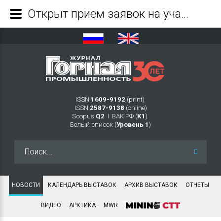
Открыт прием заявок на участие в выставке RAREMET:Expo в рамках Международного Конгресса «РЕДМЕТ-2026» - Журнал Горная промышленность
ISSN
1609-9192
(print)
ISSN
2587-9138
(online)
Scopus
Q2
Ι ВАК РФ (
K1
)
Белый список (
Уровень 1
)
Искать...
НОВОСТИ
КАЛЕНДАРЬ ВЫСТАВОК
АРХИВ ВЫСТАВОК
ОТЧЕТЫ
ВИДЕО
АРКТИКА
MWR