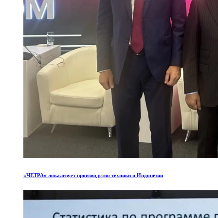
«ЧЕТРА»
локализует
производство
техники
в
Индонезии