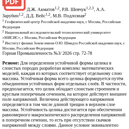
1,2
1,2,3
Д.Ж. Акматов
, Р.В. Шевчук
, А.А.
1,2
1,2
2
Зарубин
, Д.Д. Вейс
, М.В. Подлозная
1
Геофизический центр Российской академии наук, г. Москва, Российская
Федерация
2
Национальный исследовательский технологический университет
«МИСИС», г. Москва, Российская Федерация
3
Институт физики Земли имени О.Ю. Шмидта Российской академии наук, г.
Москва, Российская Федерация
Горная Промышленность №3/ 2026 стр. 72-78
Резюме:
Для определения устойчивой формы целика в
слоистых породах разработан комплекс математических
моделей, каждая из которых соответствует отдельному слою
массива. Устойчивая форма всего целика формируется путём
объединения устойчивых форм отдельных слоёв. В частности,
предполагается, что целик обладает слоистым строением и
круглым поперечным сечением, на которое действует внешнее
поле напряжений. Величина действующего напряжения
определяется в том числе длиной трещин в верхнем слое
массива. Устойчивость целика достигается при обеспечении
равномерного макроскопического распределения напряжений
в поперечном сечении, то есть при отсутствии скачков
напряжений между слоями. Данное условие эквивалентно