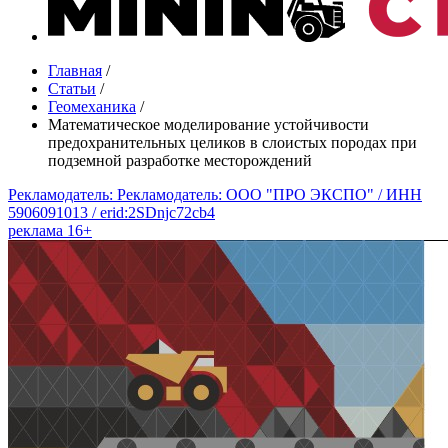
Главная
/
Статьи
/
Геомеханика
/
Математическое моделирование устойчивости
предохранительных целиков в слоистых породах при
подземной разработке месторождений
Рекламодатель: Рекламодатель: ООО "ПРО ЭКСПО" / ИНН
5906091013 / erid:2SDnjc72cb4
реклама 16+