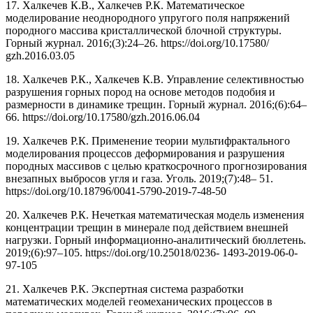
17. Халкечев К.В., Халкечев Р.К. Математическое
моделирование неоднородного упругого поля напряжений
породного массива кристаллической блочной структуры.
Горный журнал. 2016;(3):24–26. https://doi.org/10.17580/
gzh.2016.03.05
18. Халкечев Р.К., Халкечев К.В. Управление селективностью
разрушения горных пород на основе методов подобия и
размерности в динамике трещин. Горный журнал. 2016;(6):64–
66. https://doi.org/10.17580/gzh.2016.06.04
19. Халкечев Р.К. Применение теории мультифрактального
моделирования процессов деформирования и разрушения
породных массивов с целью краткосрочного прогнозирования
внезапных выбросов угля и газа. Уголь. 2019;(7):48– 51.
https://doi.org/10.18796/0041-5790-2019-7-48-50
20. Халкечев Р.К. Нечеткая математическая модель изменения
концентрации трещин в минерале под действием внешней
нагрузки. Горный информационно-аналитический бюллетень.
2019;(6):97–105. https://doi.org/10.25018/0236- 1493-2019-06-0-
97-105
21. Халкечев Р.К. Экспертная система разработки
математических моделей геомеханических процессов в