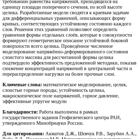
требованию равенства напряжений, приходящихся на
единицу площади поперечного сечения, по всей высоте
целика. Разработанные модели сводятся к краевым задачам
для дифференциальных уравнений, описывающих форму
кривых, соответствующих устойчивому состоянию каждого
слоя. Решения этих уравнений позволяют определить
уравнения формы отдельных слоёв, которые в совокупности
формируют геометрическое описание устойчивой боковой
поверхности всего целика. Проведённое численное
моделирование напряжённо-деформированного состояния
слоистого массива для рассчитанной формы целика
подтвердило эффективность предложенной методики, показав
снижение концентраций напряжений в центральной части и
перераспределение нагрузки на более прочные слои.
Ключевые слова:
математическое моделирование, целик,
слоистые горные породы, устойчивость целика,
макроскопическое поле напряжений, горное давление,
эффективные упругие модули
Благодарности:
Работа выполнена в рамках
государственного задания Геофизического центра РАН,
утвержденного Минобрнауки России.
Для цитирования:
Акматов Д.Ж., Шевчук Р.В., Зарубин А.А.,