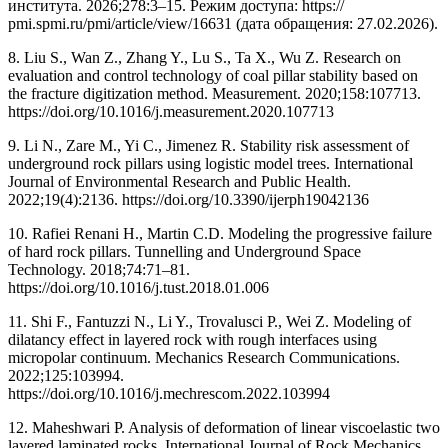
института. 2026;278:3–15. Режим доступа: https://
pmi.spmi.ru/pmi/article/view/16631 (дата обращения: 27.02.2026).
8. Liu S., Wan Z., Zhang Y., Lu S., Ta X., Wu Z. Research on
evaluation and control technology of coal pillar stability based on
the fracture digitization method. Measurement. 2020;158:107713.
https://doi.org/10.1016/j.measurement.2020.107713
9. Li N., Zare M., Yi C., Jimenez R. Stability risk assessment of
underground rock pillars using logistic model trees. International
Journal of Environmental Research and Public Health.
2022;19(4):2136. https://doi.org/10.3390/ijerph19042136
10. Rafiei Renani H., Martin C.D. Modeling the progressive failure
of hard rock pillars. Tunnelling and Underground Space
Technology. 2018;74:71–81.
https://doi.org/10.1016/j.tust.2018.01.006
11. Shi F., Fantuzzi N., Li Y., Trovalusci P., Wei Z. Modeling of
dilatancy effect in layered rock with rough interfaces using
micropolar continuum. Mechanics Research Communications.
2022;125:103994.
https://doi.org/10.1016/j.mechrescom.2022.103994
12. Maheshwari P. Analysis of deformation of linear viscoelastic two
layered laminated rocks. International Journal of Rock Mechanics