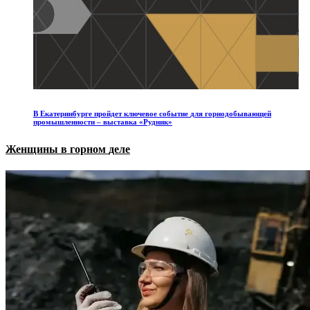
В
Екатеринбурге
пройдет
ключевое
событие
для
горнодобывающей
промышленности
–
выставка
«Рудник»
Женщины
в
горном
деле