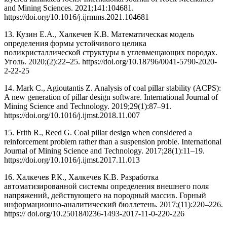
and Mining Sciences. 2021;141:104681.
https://doi.org/10.1016/j.ijrmms.2021.104681
13. Кузин Е.А., Халкечев К.В. Математическая модель
определения формы устойчивого целика
поликристаллической структуры в углевмещающих породах.
Уголь. 2020;(2):22–25. https://doi.org/10.18796/0041-5790-2020-
2-22-25
14. Mark C., Agioutantis Z. Analysis of coal pillar stability (ACPS):
A new generation of pillar design software. International Journal of
Mining Science and Technology. 2019;29(1):87–91.
https://doi.org/10.1016/j.ijmst.2018.11.007
15. Frith R., Reed G. Coal pillar design when considered a
reinforcement problem rather than a suspension proble. International
Journal of Mining Science and Technology. 2017;28(1):11–19.
https://doi.org/10.1016/j.ijmst.2017.11.013
16. Халкечев Р.К., Халкечев К.В. Разработка
автоматизированной системы определения внешнего поля
напряжений, действующего на породный массив. Горный
информационно-аналитический бюллетень. 2017;(11):220–226.
https:// doi.org/10.25018/0236-1493-2017-11-0-220-226