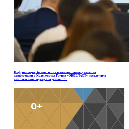
Цифровизация,
безопасность
и
компьютерное
зрение:
на
конференции
в
Красноярске
Группа
«ЭВОБЛАСТ»
предложила
комплексный
подход
к
ведению
БВР