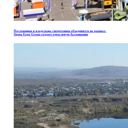
Поставщики
и
владельцы
спецтехники
объединятся
на
равных:
Sigma
Expo
Group
создает
отраслевую
Ассоциацию