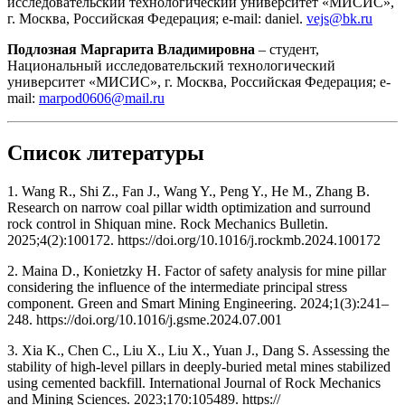
исследовательский технологический университет «МИСИС»,
г. Москва, Российская Федерация; e-mail: daniel.
vejs@bk.ru
Подлозная Маргарита Владимировна
– студент,
Национальный исследовательский технологический
университет «МИСИС», г. Москва, Российская Федерация; e-
mail:
marpod0606@mail.ru
Список
литературы
1. Wang R., Shi Z., Fan J., Wang Y., Peng Y., He M., Zhang B.
Research on narrow coal pillar width optimization and surround
rock control in Shiquan mine. Rock Mechanics Bulletin.
2025;4(2):100172. https://doi.org/10.1016/j.rockmb.2024.100172
2. Maina D., Konietzky H. Factor of safety analysis for mine pillar
considering the influence of the intermediate principal stress
component. Green and Smart Mining Engineering. 2024;1(3):241–
248. https://doi.org/10.1016/j.gsme.2024.07.001
3. Xia K., Chen C., Liu X., Liu X., Yuan J., Dang S. Assessing the
stability of high-level pillars in deeply-buried metal mines stabilized
using cemented backfill. International Journal of Rock Mechanics
and Mining Sciences. 2023;170:105489. https://