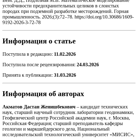
Вейс Д.Д., Подлозная М.В. Математическое моделирование
устойчивости предохранительных целиков в слоистых
породах при подземной разработке месторождений. Горная
промышленность. 2026;(3):72–78. https://doi.org/10.30686/1609-
9192-2026-3-72-78
Информация
о
статье
Поступила в редакцию:
11.02.2026
Поступила после рецензирования:
24.03.2026
Принята к публикации:
31.03.2026
Информация
об
авторах
Акматов Дастан Женишбекович
– кандидат технических
наук, старший научный сотрудник лаборатории геодинамики,
Геофизический центр Российской академии наук, г. Москва,
Российская Федерация; старший преподаватель кафедры
геологии и маркшейдерского дела, Национальный
исследовательский технологический университет «МИСИС»,