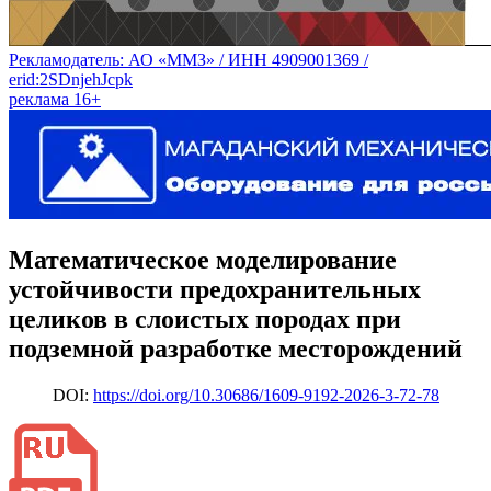
Рекламодатель: АО «ММЗ» / ИНН 4909001369 /
erid:2SDnjehJcpk
реклама 16+
Математическое
моделирование
устойчивости
предохранительных
целиков
в
слоистых
породах
при
подземной
разработке
месторождений
DOI:
https://doi.org/10.30686/1609-9192-2026-3-72-78