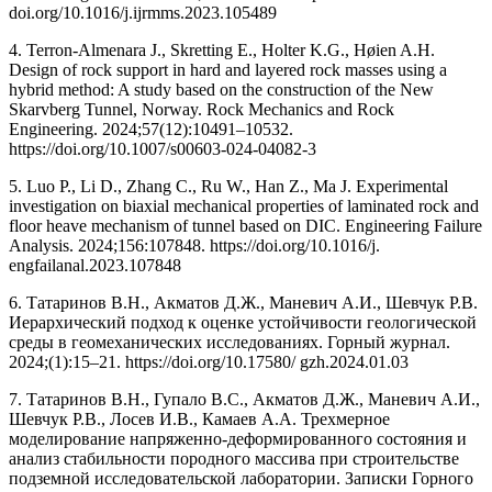
doi.org/10.1016/j.ijrmms.2023.105489
4. Terron-Almenara J., Skretting E., Holter K.G., Høien A.H.
Design of rock support in hard and layered rock masses using a
hybrid method: A study based on the construction of the New
Skarvberg Tunnel, Norway. Rock Mechanics and Rock
Engineering. 2024;57(12):10491–10532.
https://doi.org/10.1007/s00603-024-04082-3
5. Luo P., Li D., Zhang C., Ru W., Han Z., Ma J. Experimental
investigation on biaxial mechanical properties of laminated rock and
floor heave mechanism of tunnel based on DIC. Engineering Failure
Analysis. 2024;156:107848. https://doi.org/10.1016/j.
engfailanal.2023.107848
6. Татаринов В.Н., Акматов Д.Ж., Маневич А.И., Шевчук Р.В.
Иерархический подход к оценке устойчивости геологической
среды в геомеханических исследованиях. Горный журнал.
2024;(1):15–21. https://doi.org/10.17580/ gzh.2024.01.03
7. Татаринов В.Н., Гупало В.С., Акматов Д.Ж., Маневич А.И.,
Шевчук Р.В., Лосев И.В., Камаев А.А. Трехмерное
моделирование напряженно-деформированного состояния и
анализ стабильности породного массива при строительстве
подземной исследовательской лаборатории. Записки Горного