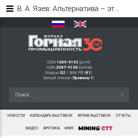
В. А. Язев: Альтернатива – это развитие - Журнал Горная промышленность
ISSN
1609-9192
(print)
ISSN
2587-9138
(online)
Scopus
Q2
Ι ВАК РФ (
K1
)
Белый список (
Уровень 1
)
Искать...
НОВОСТИ
КАЛЕНДАРЬ ВЫСТАВОК
АРХИВ ВЫСТАВОК
ОТЧЕТЫ
ВИДЕО
АРКТИКА
MWR