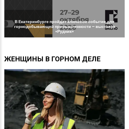
В
Екатеринбурге
пройдет
ключевое
событие
для
горнодобывающей
промышленности
–
выставка
«Рудник»
ЖЕНЩИНЫ
В
ГОРНОМ
ДЕЛЕ