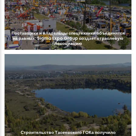
Поставщики
и
владельцы
спецтехники
объединятся
на
равных:
Sigma
Expo
Group
создает
отраслевую
Ассоциацию
Строительство
Тасеевского
ГОКа
получило