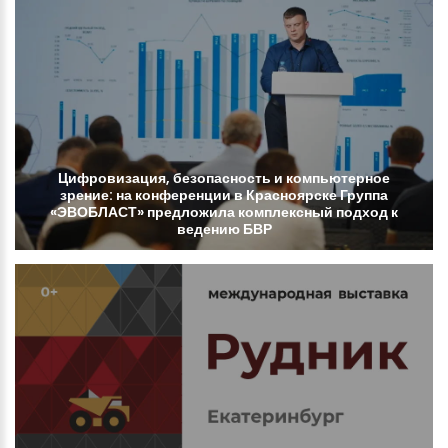
Цифровизация,
безопасность
и
компьютерное
зрение:
на
конференции
в
Красноярске
Группа
«ЭВОБЛАСТ»
предложила
комплексный
подход
к
ведению
БВР