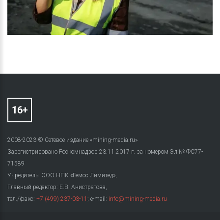
2008-2023 © Сетевое издание «mining-media.ru»
Зарегистрировано Роскомнадзор 23.11.2017 г. за номером Эл № ФС77-
71589
Учредитель: ООО НПК «Гемос Лимитед»,
Главный редактор: Е.В. Анистратова,
тел./факс:
+7 (499) 237-03-11
; e-mail:
info@mining-media.ru