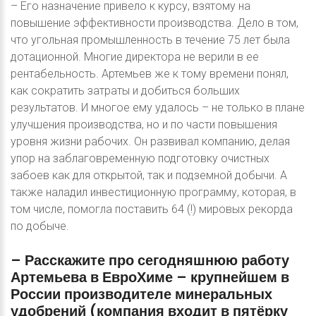
– Его назначение привело к курсу, взятому на
повышение эффективности производства. Дело в том,
что угольная промышленность в течение 75 лет была
дотационной. Многие директора не верили в ее
рентабельность. Артемьев же к тому времени понял,
как сократить затраты и добиться больших
результатов. И многое ему удалось – не только в плане
улучшения производства, но и по части повышения
уровня жизни рабочих. Он развивал компанию, делая
упор на заблаговременную подготовку очистных
забоев как для открытой, так и подземной добычи. А
также наладил инвестиционную программу, которая, в
том числе, помогла поставить 64 (!) мировых рекорда
по добыче.
–
Расскажите
про
сегодняшнюю
работу
Артемьева
в
ЕвроХиме
–
крупнейшем
в
России
производителе
минеральных
удобрений
(компания
входит
в
пятёрку