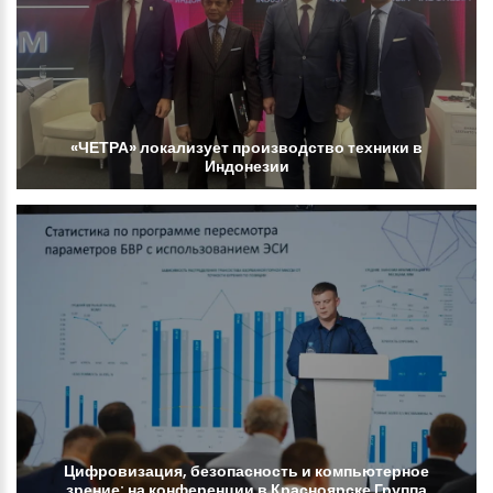
«ЧЕТРА»
локализует
производство
техники
в
Индонезии
Цифровизация,
безопасность
и
компьютерное
зрение:
на
конференции
в
Красноярске
Группа