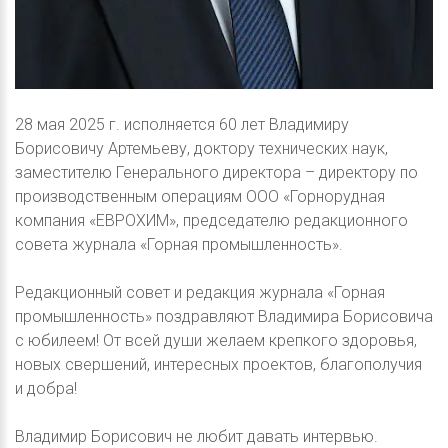
28 мая 2025 г. исполняется 60 лет Владимиру
Борисовичу Артемьеву, доктору технических наук,
заместителю Генерального директора – директору по
производственным операциям ООО «Горнорудная
компания «ЕВРОХИМ», председателю редакционного
совета журнала «Горная промышленность».
Редакционный совет и редакция журнала «Горная
промышленность» поздравляют Владимира Борисовича
с юбилеем! От всей души желаем крепкого здоровья,
новых свершений, интересных проектов, благополучия
и добра!
Владимир Борисович не любит давать интервью.