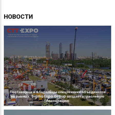
НОВОСТИ
Поставщики
и
владельцы
спецтехники
объединятся
на
равных:
Sigma
Expo
Group
создает
отраслевую
Ассоциацию