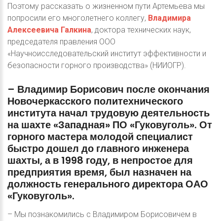
Поэтому рассказать о жизненном пути Артемьева мы
попросили его многолетнего коллегу,
Владимира
Алексеевича Галкина
, доктора технических наук,
председателя правления ООО
«Научноисследовательский институт эффективности и
безопасности горного производства» (НИИОГР).
–
Владимир
Борисович
после
окончания
Новочеркасского
политехнического
института
начал
трудовую
деятельность
на
шахте
«Западная»
ПО
«Гуковуголь».
От
горного
мастера
молодой
специалист
быстро
дошел
до
главного
инженера
шахты,
а
в
1998
году,
в
непростое
для
предприятия
время,
был
назначен
на
должность
генерального
директора
ОАО
«Гуковуголь».
– Мы познакомились с Владимиром Борисовичем в