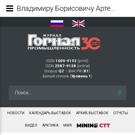
Владимиру Борисовичу Артемьеву – 60 лет - Журнал Горная промышленность
ISSN
1609-9192
(print)
ISSN
2587-9138
(online)
Scopus
Q2
Ι ВАК РФ (
K1
)
Белый список (
Уровень 1
)
Искать...
НОВОСТИ
КАЛЕНДАРЬ ВЫСТАВОК
АРХИВ ВЫСТАВОК
ОТЧЕТЫ
ВИДЕО
АРКТИКА
MWR