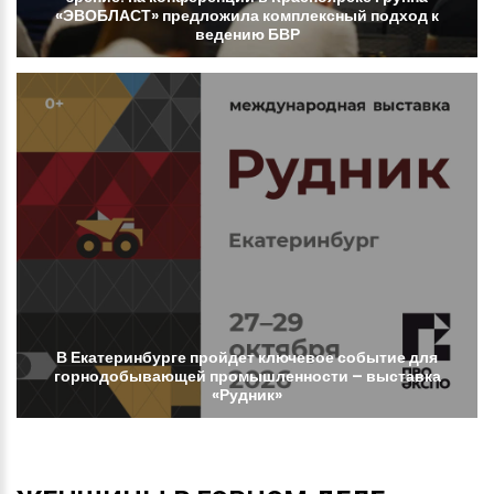
«ЭВОБЛАСТ»
предложила
комплексный
подход
к
ведению
БВР
В
Екатеринбурге
пройдет
ключевое
событие
для
горнодобывающей
промышленности
–
выставка
«Рудник»