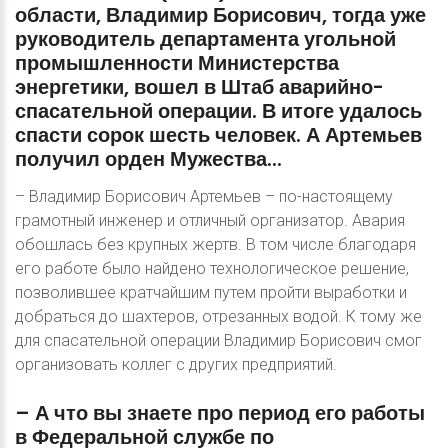
области,
Владимир
Борисович,
тогда
уже
руководитель
департамента
угольной
промышленности
Министерства
энергетики,
вошел
в
Штаб
аварийно-
спасательной
операции.
В
итоге
удалось
спасти
сорок
шесть
человек.
А
Артемьев
получил
орден
Мужества...
– Владимир Борисович Артемьев – по-настоящему
грамотный инженер и отличный организатор. Авария
обошлась без крупных жертв. В том числе благодаря
его работе было найдено технологическое решение,
позволившее кратчайшим путем пройти выработки и
добраться до шахтеров, отрезанных водой. К тому же
для спасательной операции Владимир Борисович смог
организовать коллег с других предприятий.
–
А
что
вы
знаете
про
период
его
работы
в
Федеральной
службе
по