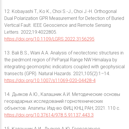
12. Kobayashi T., Ko K., Choi S.-J., Choi J.-H. Orthogonal
Dual Polarization GPR Measurement for Detection of Buried
Vertical Fault. IEEE Geoscience and Remote Sensing
Letters. 2022;19:4022805.
https://doi.org/10.1109/LGRS.2022.3156295
13. Bali B.S., Wani A.A. Analysis of neotectonic structures in
the piedmont region of PirPanjal Range NW Himalaya by
integrating geomorphic indicators coupled with geophysical
transects (GPR). Natural Hazards. 2021;105(2):1–14.
https://doi.org/10.1007/s11069-020-04428-4
14. Дьяков А.Ю., Калашник А.И. Методические основы
георадарных исследований горнотехнических
объектов. Апатиты: Изд-во ФИЦ КНЦ РАН; 2021. 110 с.
https://doi.org/10.37614/978.5.91137.443.3
15. Калашник А.И., Дьяков А.Ю. Георадарное