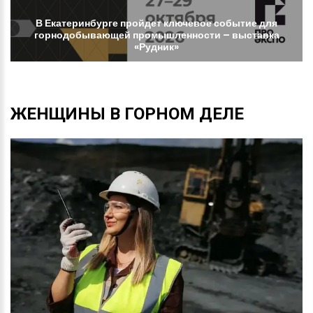
В
Екатеринбурге
пройдет
ключевое
событие
для
горнодобывающей
промышленности
–
выставка
«Рудник»
ЖЕНЩИНЫ
В
ГОРНОМ
ДЕЛЕ