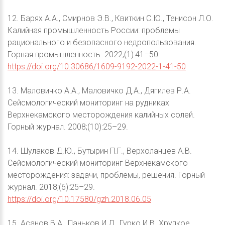
12. Барях А.А., Смирнов Э.В., Квиткин С.Ю., Тенисон Л.О.
Калийная промышленность России: проблемы
рационального и безопасного недропользования.
Горная промышленность. 2022;(1):41–50.
https://doi.org/10.30686/1609-9192-2022-1-41-50
13. Маловичко А.А., Маловичко Д.А., Дягилев Р.А.
Сейсмологический мониторинг на рудниках
Верхнекамского месторождения калийных солей.
Горный журнал. 2008;(10):25–29.
14. Шулаков Д.Ю., Бутырин П.Г., Верхоланцев А.В.
Сейсмологический мониторинг Верхнекамского
месторождения: задачи, проблемы, решения. Горный
журнал. 2018;(6):25–29.
https://doi.org/10.17580/gzh.2018.06.05
15. Асанов В.А., Паньков И.Л., Гурко И.В. Хрупкое