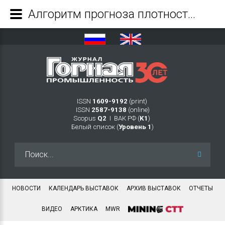
Алгоритм прогноза плотности выделения сейсмической энергии для рудника СКРУ-1 Верхнекамского месторождения калийных солей - Журнал Горная промышленность
ISSN
1609-9192
(print)
ISSN
2587-9138
(online)
Scopus
Q2
Ι ВАК РФ (
K1
)
Белый список (
Уровень 1
)
Искать...
НОВОСТИ
КАЛЕНДАРЬ ВЫСТАВОК
АРХИВ ВЫСТАВОК
ОТЧЕТЫ
ВИДЕО
АРКТИКА
MWR