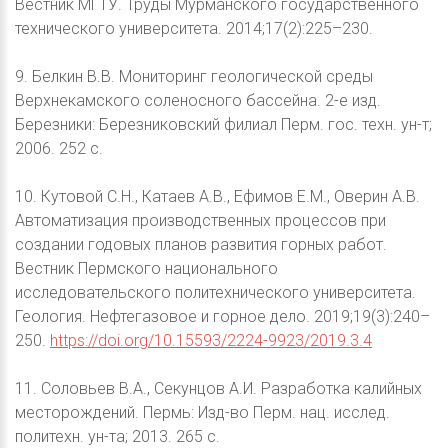
Вестник МГТУ. Труды Мурманского государственного
технического университета. 2014;17(2):225–230.
9. Белкин В.В. Мониторинг геологической среды
Верхнекамского соленосного бассейна. 2-е изд.
Березники: Березниковский филиал Перм. гос. техн. ун-т;
2006. 252 с.
10. Кутовой С.Н., Катаев А.В., Ефимов Е.М., Оверин А.В.
Автоматизация производственных процессов при
создании годовых планов развития горных работ.
Вестник Пермского национального
исследовательского политехнического университета.
Геология. Нефтегазовое и горное дело. 2019;19(3):240–
250.
https://doi.org/10.15593/2224-9923/2019.3.4
11. Соловьев В.А., Секунцов А.И. Разработка калийных
месторождений. Пермь: Изд-во Перм. нац. исслед.
политехн. ун-та; 2013. 265 c.