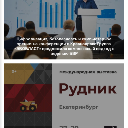
Цифровизация,
безопасность
и
компьютерное
зрение:
на
конференции
в
Красноярске
Группа
«ЭВОБЛАСТ»
предложила
комплексный
подход
к
ведению
БВР