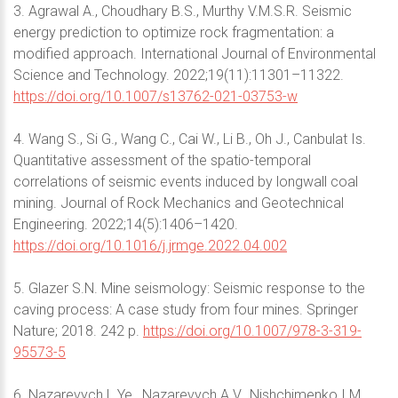
3. Agrawal A., Choudhary B.S., Murthy V.M.S.R. Seismic
energy prediction to optimize rock fragmentation: a
modified approach. International Journal of Environmental
Science and Technology. 2022;19(11):11301–11322.
https://doi.org/10.1007/s13762-021-03753-w
4. Wang S., Si G., Wang C., Cai W., Li B., Oh J., Canbulat Is.
Quantitative assessment of the spatio-temporal
correlations of seismic events induced by longwall coal
mining. Journal of Rock Mechanics and Geotechnical
Engineering. 2022;14(5):1406–1420.
https://doi.org/10.1016/j.jrmge.2022.04.002
5. Glazer S.N. Mine seismology: Seismic response to the
caving process: A case study from four mines. Springer
Nature; 2018. 242 p.
https://doi.org/10.1007/978-3-319-
95573-5
6. Nazarevych L.Ye., Nazarevych A.V., Nishchimenko I.M.,