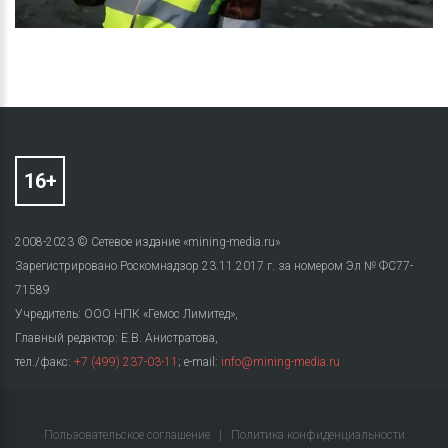
2008-2023 © Сетевое издание «mining-media.ru»
Зарегистрировано Роскомнадзор 23.11.2017 г. за номером Эл № ФС77-
71589
Учредитель: ООО НПК «Гемос Лимитед»,
Главный редактор: Е.В. Анистратова,
тел./факс:
+7 (499) 237-03-11
; e-mail:
info@mining-media.ru
Пользовательское соглашение
|
Политика конфиденциальности