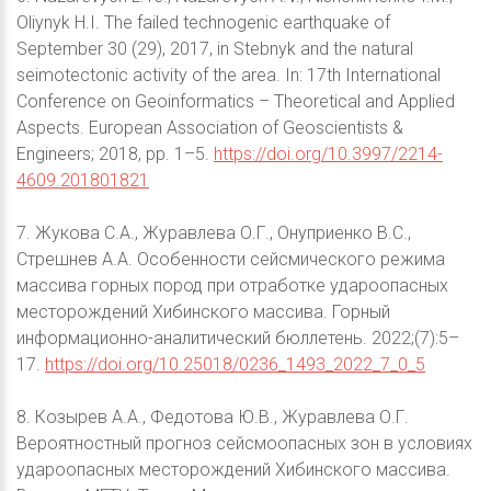
Oliynyk H.I. The failed technogenic earthquake of
September 30 (29), 2017, in Stebnyk and the natural
seimotectonic activity of the area. In: 17th International
Conference on Geoinformatics – Theoretical and Applied
Aspects. European Association of Geoscientists &
Engineers; 2018, pp. 1–5.
https://doi.org/10.3997/2214-
4609.201801821
7. Жукова С.А., Журавлева О.Г., Онуприенко В.С.,
Стрешнев А.А. Особенности сейсмического режима
массива горных пород при отработке удароопасных
месторождений Хибинского массива. Горный
информационно-аналитический бюллетень. 2022;(7):5–
17.
https://doi.org/10.25018/0236_1493_2022_7_0_5
8. Козырев А.А., Федотова Ю.В., Журавлева О.Г.
Вероятностный прогноз сейсмоопасных зон в условиях
удароопасных месторождений Хибинского массива.