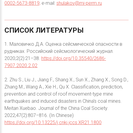
0002-5673-8819;
e-mail:
shulakov@mi-perm.ru
СПИСОК
ЛИТЕРАТУРЫ
1. Маловичко Д.А. Оценка сейсмической опасности в
рудниках. Российский сейсмологический журнал.
2020;2(2):21–38.
https://doi.org/10.35540/2686-
7907.2020.2.02
2. Zhu S., Liu J., Jiang F., Shang X., Sun X., Zhang X., Song D.,
Zhang M., Wang A., Xie H., Qu X. Classification, prediction,
prevention and control of roof movement-type mine
earthquakes and induced disasters in China’s coal mines.
Meitan Xuebao. Journal of the China Coal Society.
2022;47(2):807–816. (In Chinese)
https://doi.org/10.13225/j.cnki.jccs.XR21.1800