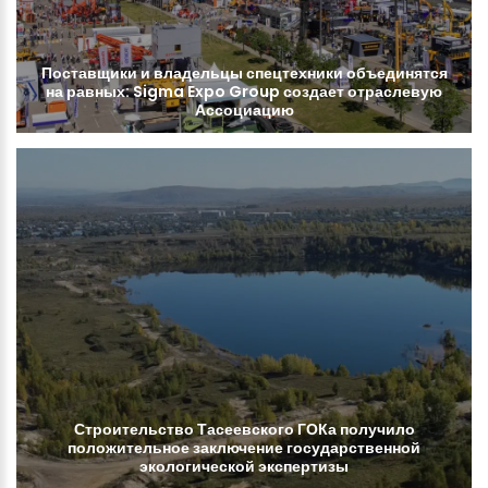
Поставщики
и
владельцы
спецтехники
объединятся
на
равных:
Sigma
Expo
Group
создает
отраслевую
Ассоциацию
Строительство
Тасеевского
ГОКа
получило
положительное
заключение
государственной
экологической
экспертизы