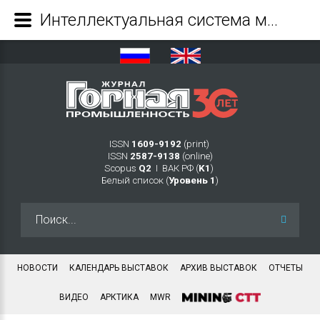
Интеллектуальная система мониторинга качества программного обеспечения горнодобывающих комплексов с применением метрик дефектоустойчивости в реальном времени - Журнал Горная промышленность
ISSN
1609-9192
(print)
ISSN
2587-9138
(online)
Scopus
Q2
Ι ВАК РФ (
K1
)
Белый список (
Уровень 1
)
Искать...
НОВОСТИ
КАЛЕНДАРЬ ВЫСТАВОК
АРХИВ ВЫСТАВОК
ОТЧЕТЫ
ВИДЕО
АРКТИКА
MWR