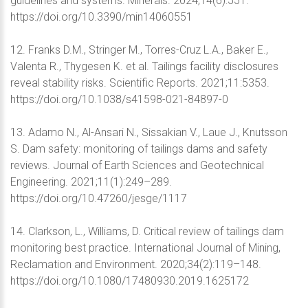
guidelines and systems. Minerals. 2024;14(6):551.
https://doi.org/10.3390/min14060551
12. Franks D.M., Stringer M., Torres-Cruz L.A., Baker E.,
Valenta R., Thygesen K. et al. Tailings facility disclosures
reveal stability risks. Scientific Reports. 2021;11:5353.
https://doi.org/10.1038/s41598-021-84897-0
13. Adamo N., Al-Ansari N., Sissakian V., Laue J., Knutsson
S. Dam safety: monitoring of tailings dams and safety
reviews. Journal of Earth Sciences and Geotechnical
Engineering. 2021;11(1):249–289.
https://doi.org/10.47260/jesge/1117
14. Clarkson, L., Williams, D. Critical review of tailings dam
monitoring best practice. International Journal of Mining,
Reclamation and Environment. 2020;34(2):119–148.
https://doi.org/10.1080/17480930.2019.1625172