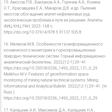
15. Амосов П.В., Бакланов А.А., Горячев А.А., Конина
О.Т., Красавцева Е.А., Макаров Д.В. и др. Пыление
хвостов обогащения апатит-нефелиновых руд:
экологическая проблема и пути ее решения. Апатиты:
ФИЦ КНЦ РАН; 2023. 168 с.
https://doi.org/10.37614/978.5.91137.505.8
16. Мелихов М.В. Особенности геоинформационного
космического мониторинга горнопромышленных
природно-технических систем. Горный информационно-
аналитический бюллетень. 2022;(12-1):29–41.
https://doi.org/10.25018/0236_1493_2022_121_0_29
Melikhov M.V. Features of geoinformation space
monitoring of mining natural-technical systems. Mining
Informational and Analytical Bulletin. 2022;(12-1):29–41. (In
Russ.)
https://doi.org/10.25018/0236_1493_2022_121_0_29
17. Калашник А.И., Максимов Д.А., Калашник Н.А.,