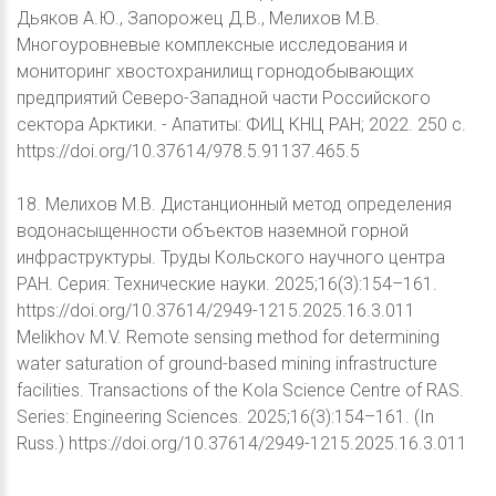
Дьяков А.Ю., Запорожец Д.В., Мелихов М.В.
Многоуровневые комплексные исследования и
мониторинг хвостохранилищ горнодобывающих
предприятий Северо-Западной части Российского
сектора Арктики. - Апатиты: ФИЦ КНЦ РАН; 2022. 250 с.
https://doi.org/10.37614/978.5.91137.465.5
18. Мелихов М.В. Дистанционный метод определения
водонасыщенности объектов наземной горной
инфраструктуры. Труды Кольского научного центра
РАН. Серия: Технические науки. 2025;16(3):154–161.
https://doi.org/10.37614/2949-1215.2025.16.3.011
Melikhov M.V. Remote sensing method for determining
water saturation of ground-based mining infrastructure
facilities. Transactions of the Kоla Science Centre of RAS.
Series: Engineering Sciences. 2025;16(3):154–161. (In
Russ.) https://doi.org/10.37614/2949-1215.2025.16.3.011