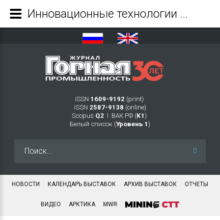
Инновационные технологии диагностики и мониторинга состояния водонасыщенности поверхности техногенных массивов из космоса - Журнал Горная промышленность
ISSN
1609-9192
(print)
ISSN
2587-9138
(online)
Scopus
Q2
Ι ВАК РФ (
K1
)
Белый список (
Уровень 1
)
Искать...
НОВОСТИ
КАЛЕНДАРЬ ВЫСТАВОК
АРХИВ ВЫСТАВОК
ОТЧЕТЫ
ВИДЕО
АРКТИКА
MWR