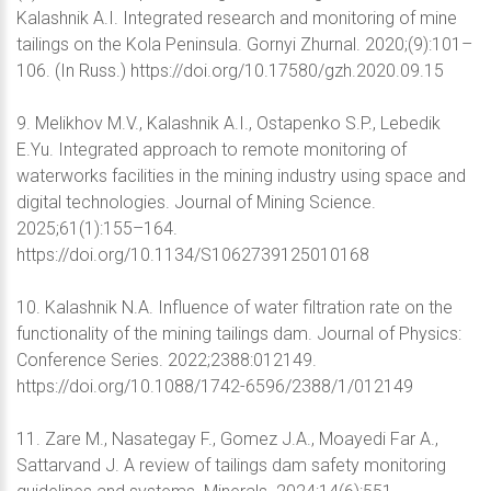
Kalashnik A.I. Integrated research and monitoring of mine
tailings on the Kola Peninsula. Gornyi Zhurnal. 2020;(9):101–
106. (In Russ.) https://doi.org/10.17580/gzh.2020.09.15
9. Melikhov M.V., Kalashnik A.I., Ostapenko S.P., Lebedik
E.Yu. Integrated approach to remote monitoring of
waterworks facilities in the mining industry using space and
digital technologies. Journal of Mining Science.
2025;61(1):155–164.
https://doi.org/10.1134/S1062739125010168
10. Kalashnik N.A. Influence of water filtration rate on the
functionality of the mining tailings dam. Journal of Physics:
Conference Series. 2022;2388:012149.
https://doi.org/10.1088/1742-6596/2388/1/012149
11. Zare M., Nasategay F., Gomez J.A., Moayedi Far A.,
Sattarvand J. A review of tailings dam safety monitoring