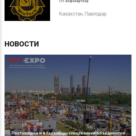
ГП:
инфопартнер
Казахстан, Павлодар
НОВОСТИ
Поставщики
и
владельцы
спецтехники
объединятся