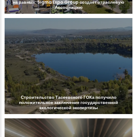
на
равных:
Sigma
Expo
Group
создает
отраслевую
Ассоциацию
Строительство
Тасеевского
ГОКа
получило
положительное
заключение
государственной
экологической
экспертизы