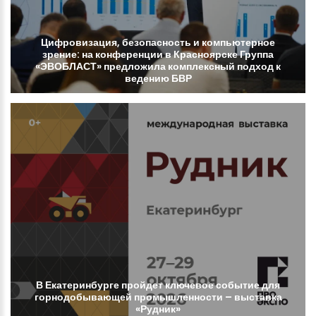
Цифровизация,
безопасность
и
компьютерное
зрение:
на
конференции
в
Красноярске
Группа
«ЭВОБЛАСТ»
предложила
комплексный
подход
к
ведению
БВР
В
Екатеринбурге
пройдет
ключевое
событие
для
горнодобывающей
промышленности
–
выставка
«Рудник»