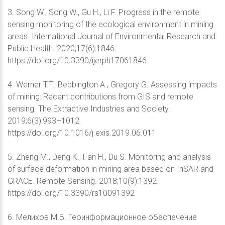
3. Song W., Song W., Gu H., Li F. Progress in the remote
sensing monitoring of the ecological environment in mining
areas. International Journal of Environmental Research and
Public Health. 2020;17(6):1846.
https://doi.org/10.3390/ijerph17061846
4. Werner T.T., Bebbington A., Gregory G. Assessing impacts
of mining: Recent contributions from GIS and remote
sensing. The Extractive Industries and Society.
2019;6(3):993–1012.
https://doi.org/10.1016/j.exis.2019.06.011
5. Zheng M., Deng K., Fan H., Du S. Monitoring and analysis
of surface deformation in mining area based on InSAR and
GRACE. Remote Sensing. 2018;10(9):1392.
https://doi.org/10.3390/rs10091392
6. Мелихов М.В. Геоинформационное обеспечение