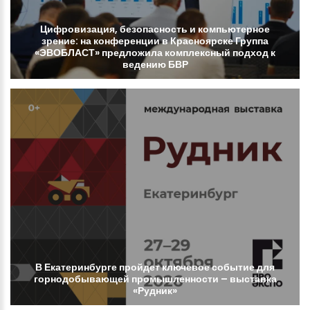
Цифровизация,
безопасность
и
компьютерное
зрение:
на
конференции
в
Красноярске
Группа
«ЭВОБЛАСТ»
предложила
комплексный
подход
к
ведению
БВР
В
Екатеринбурге
пройдет
ключевое
событие
для
горнодобывающей
промышленности
–
выставка
«Рудник»