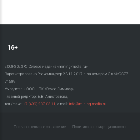
2008-2023 © Сетевое издание «mining-media.ru»
Зарегистрировано Роскомнадзор 23.11.2017 г. за номером Эл № ФС77-
71589
Учредитель: ООО НПК «Гемос Лимитед»,
Главный редактор: Е.В. Анистратова,
тел./факс:
+7 (499) 237-03-11
; e-mail:
info@mining-media.ru
Пользовательское соглашение
|
Политика конфиденциальности