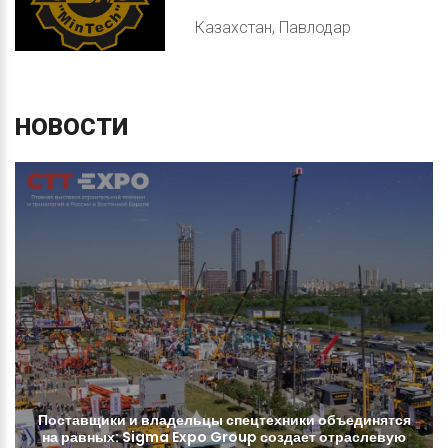
Казахстан, Павлодар
НОВОСТИ
Поставщики
и
владельцы
спецтехники
объединятся
на
равных:
Sigma
Expo
Group
создает
отраслевую