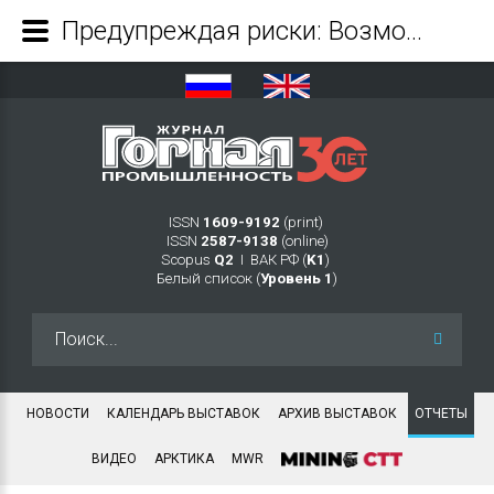
Предупреждая риски: Возможности в области геотехнического мониторинга ГК «ЭВОБЛАСТ» на конференции Tech Mining Россия - Журнал Горная промышленность
ISSN
1609-9192
(print)
ISSN
2587-9138
(online)
Scopus
Q2
Ι ВАК РФ (
K1
)
Белый список (
Уровень 1
)
Искать...
НОВОСТИ
КАЛЕНДАРЬ ВЫСТАВОК
АРХИВ ВЫСТАВОК
ОТЧЕТЫ
ВИДЕО
АРКТИКА
MWR