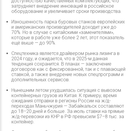
доступностью качественных комплектующих, что
затрудняет внедрение инноваций в российское
оборудование и увеличивает сроки производства.
Изношенность парка буровых станков европейских
и американских производителей доходит уже до
70%. Но в случае с китайскими «заменителями»,
которые в работе уже более 2 лет, этот показатель
ещё выше — до 90%.
Спецтехника является драйвером рынка лизинга в
2024 году, и ожидается, что в 2025-м данная
тенденция сохранится. В планах — заключение
договоров как с фиксированной, так и с плавающей
ставкой, а также внедрение новых спецпрограмм и
дополнительных сервисов.
Нынешним летом ухудшилась ситуация с вывозом
контейнерных грузов из Китая. К примеру, время
ожидания отправки в регионы России на ж/д-
переходах Маньчжурия — Забайкальск составляют
до 18–20 дней и больше. За июль ставки на прямые
ж/д-перевозки из КНР в РФ превысили $7–8 тыс. за
контейнер.