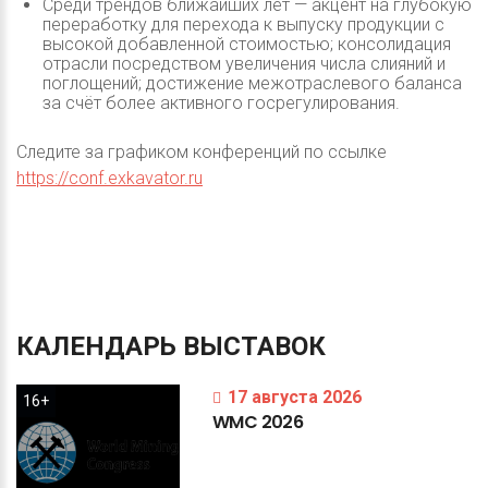
Среди трендов ближайших лет — акцент на глубокую
переработку для перехода к выпуску продукции с
высокой добавленной стоимостью; консолидация
отрасли посредством увеличения числа слияний и
поглощений; достижение межотраслевого баланса
за счёт более активного госрегулирования.
Следите за графиком конференций по ссылке
https://conf.exkavator.ru
КАЛЕНДАРЬ
ВЫСТАВОК
17 августа 2026
16+
WMC
2026