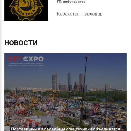
ГП:
инфопартнер
Казахстан, Павлодар
НОВОСТИ
Поставщики
и
владельцы
спецтехники
объединятся