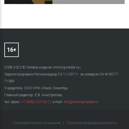
2008-2023 © Сетевое издание «mining-media.ru»
Зарегистрировано Роскомнадзор 23.11.2017 г. за номером Эл № ФС77-
71589
Учредитель: ООО НПК «Гемос Лимитед»,
Главный редактор: Е.В. Анистратова,
тел./факс:
+7 (499) 237-03-11
; e-mail:
info@mining-media.ru
Пользовательское соглашение
|
Политика конфиденциальности