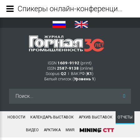
Спикеры онлайн-конференции Экскаватор Ру сделали срез рынка горнодобывающей техники - Журнал Горная промышленность
ISSN
1609-9192
(print)
ISSN
2587-9138
(online)
Scopus
Q2
Ι ВАК РФ (
K1
)
Белый список (
Уровень 1
)
Искать...
НОВОСТИ
КАЛЕНДАРЬ ВЫСТАВОК
АРХИВ ВЫСТАВОК
ОТЧЕТЫ
ВИДЕО
АРКТИКА
MWR