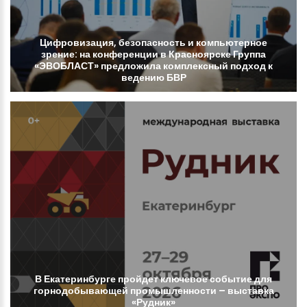
Цифровизация,
безопасность
и
компьютерное
зрение:
на
конференции
в
Красноярске
Группа
«ЭВОБЛАСТ»
предложила
комплексный
подход
к
ведению
БВР
В
Екатеринбурге
пройдет
ключевое
событие
для
горнодобывающей
промышленности
–
выставка
«Рудник»