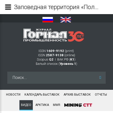
Заповедная территория «Полюса» - остров Талан - Журнал Горная промышленность
ISSN
1609-9192
(print)
ISSN
2587-9138
(online)
Scopus
Q2
Ι ВАК РФ (
K1
)
Белый список (
Уровень 1
)
Искать...
НОВОСТИ
КАЛЕНДАРЬ ВЫСТАВОК
АРХИВ ВЫСТАВОК
ОТЧЕТЫ
ВИДЕО
АРКТИКА
MWR