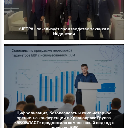
«ЧЕТРА»
локализует
производство
техники
в
Индонезии
Цифровизация,
безопасность
и
компьютерное
зрение:
на
конференции
в
Красноярске
Группа
«ЭВОБЛАСТ»
предложила
комплексный
подход
к
ведению
БВР