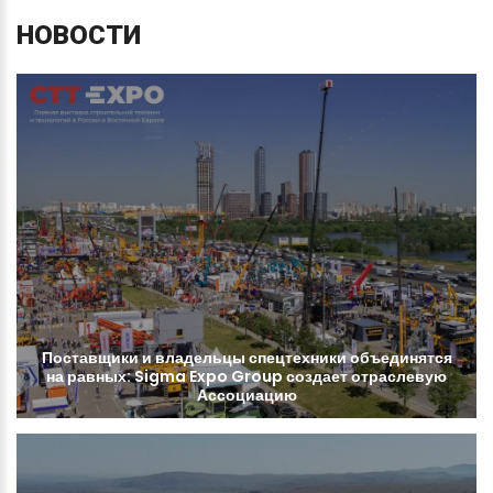
НОВОСТИ
Поставщики
и
владельцы
спецтехники
объединятся
на
равных:
Sigma
Expo
Group
создает
отраслевую
Ассоциацию