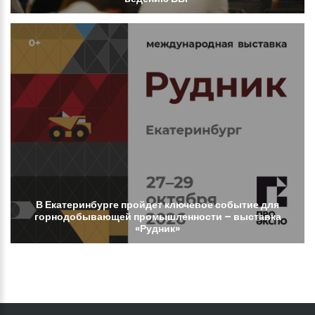
В
Екатеринбурге
пройдет
ключевое
событие
для
горнодобывающей
промышленности
–
выставка
«Рудник»