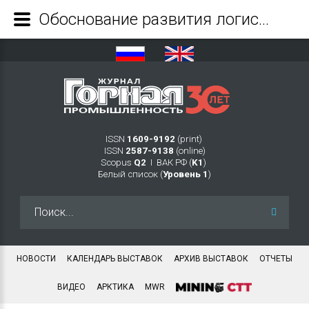
Обоснование развития логистической системы Светлинского карьера с учетом перспектив перехода на комбинированную геотехнологию - Журнал Горная промышленность
ISSN
1609-9192
(print)
ISSN
2587-9138
(online)
Scopus
Q2
Ι ВАК РФ (
K1
)
Белый список (
Уровень 1
)
Искать...
НОВОСТИ
КАЛЕНДАРЬ ВЫСТАВОК
АРХИВ ВЫСТАВОК
ОТЧЕТЫ
ВИДЕО
АРКТИКА
MWR