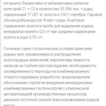
погашено балансовых и забалансовых запасов
категорий С1 + С2 в количестве 55 596 тыс. т руды,
содержащей 77 001 кг золота и 102 т серебра. Годовой
объем добычи достиг 8 млн т руды. Бортовое
содержание золота в пробе для выделения рудных
интервалов принято 0,3 г/т при среднем содержании
золота в руде 0,75 г/т.
Сложные горно-геологические условия залегания
рудных жил, неравномерное распределение
золоторудных включений, перспективы прироста
запасов на глубине месторождения, необходимость
своевременного перехода на комбинированную
открыто-подземную разработку предопределили
обоснование стратегии внедрения инновационных
комбинированных геотехнологий с комплексной
автоматизацией производственных процессов,
циклично-поточной схемой транспортирования рудной
массы.