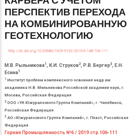
КАРЬЕРА
С
УЧЕТОМ
ПЕРСПЕКТИВ
ПЕРЕХОДА
НА
КОМБИНИРОВАННУЮ
ГЕОТЕХНОЛОГИЮ
http://dx.doi.org/10.30686/1609-9192-2019-6-148-106-111
1
2
3
М.В. Рыльникова
, К.И. Струков
, Р.В. Бергер
, Е.Н.
1
Есина
1
Институт проблем комплексного освоения недр им.
академика Н.В. Мельникова Российской академии наук, г.
Москва, Российская Федерация
2
ООО «УК Южуралзолото Группа Компаний», г. Челябинск,
Российская Федерация
3
АО «Южуралзолото Группа Компаний», г. Пласт, Российская
Федерация
Горная Промышленность №6 / 2019 стр.106-111