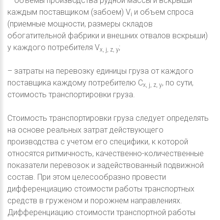
– объемы производства рудной массы и вскрыши
каждым поставщиком (забоем) V
и объем спроса
i
(приемные мощности, размеры складов
обогатительной фабрики и внешних отвалов вскрыши)
у каждого потребителя V
;
x, j, z, y
– затраты на перевозку единицы груза от каждого
поставщика каждому потребителю C
, по сути,
x, j, z, y
стоимость транспортировки груза.
Стоимость транспортировки груза следует определять
на основе реальных затрат действующего
производства с учетом его специфики, к которой
относятся ритмичность, качественно-количественные
показатели перевозок и задействованный подвижной
состав. При этом целесообразно провести
дифференциацию стоимости работы транспортных
средств в груженом и порожнем направлениях.
Дифференциацию стоимости транспортной работы