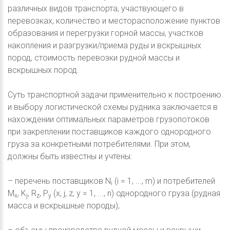
различных видов транспорта, участвующего в
перевозках, количество и месторасположение пунктов
образования и перегрузки горной массы, участков
накопления и разгрузки/приема руды и вскрышных
пород, стоимость перевозки рудной массы и
вскрышных пород.
Суть транспортной задачи применительно к построению
и выбору логистической схемы рудника заключается в
нахождении оптимальных параметров грузопотоков
при закреплении поставщиков каждого однородного
груза за конкретными потребителями. При этом,
должны быть известны и учтены:
– перечень поставщиков N
(i = 1, ..., m) и потребителей
i
M
, K
, R
, P
(x, j, z, y = 1, ..., n) однородного груза (рудная
x
j
z
y
масса и вскрышные породы);