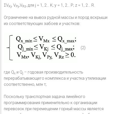
ΣV
, V
,V
, для j = 1, 2… K; y = 1, 2… P; z = 1, 2… R.
Kj
Py
Rz
Ограничение на вывоз рудной массы и пород вскрыши
из соответствующих забоев и участков:
(2)
где Q
и Q
– годовая производительность
x
j
перерабатывающего комплекса и участка утилизации
соответственно, млн т;
Поскольку транспортная задача линейного
программирования применительно к организации
перевозок при перемещении горный массы является