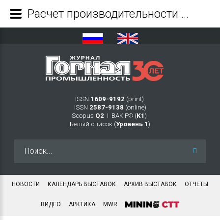
Расчет производительности и обоснование параметров кассетного трала для добычи железомарганцевых конкреций - Журнал Горная промышленность
ISSN
1609-9192
(print)
ISSN
2587-9138
(online)
Scopus
Q2
Ι ВАК РФ (
K1
)
Белый список (
Уровень 1
)
Искать...
НОВОСТИ
КАЛЕНДАРЬ ВЫСТАВОК
АРХИВ ВЫСТАВОК
ОТЧЕТЫ
ВИДЕО
АРКТИКА
MWR