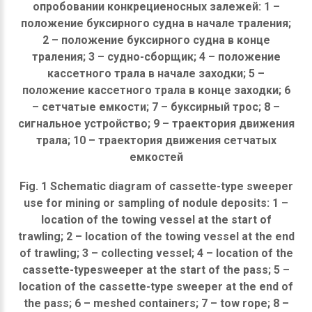
опробовании конкрециеносных залежей: 1 –
положение буксирного судна в начале траления;
2 – положение буксирного судна в конце
траления; 3 – судно-сборщик; 4 – положение
кассетного трала в начале заходки; 5 –
положение кассетного трала в конце заходки; 6
– сетчатые емкости; 7 – буксирный трос; 8 –
сигнальное устройство; 9 – траектория движения
трала; 10 – траектория движения сетчатых
емкостей
Fig. 1 Schematic diagram of cassette-type sweeper
use for mining or sampling of nodule deposits: 1 –
location of the towing vessel at the start of
trawling; 2 – location of the towing vessel at the end
of trawling; 3 – collecting vessel; 4 – location of the
cassette-typesweeper at the start of the pass; 5 –
location of the cassette-type sweeper at the end of
the pass; 6 – meshed containers; 7 – tow rope; 8 –