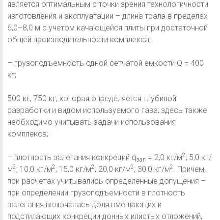
является оптимальным с точки зрения технологичности
изготовления и эксплуатации – длина трала в пределах
6,0–8,0 м с учетом качающейся плиты при достаточной
общей производительности комплекса;
– грузоподъемность одной сетчатой емкости Q = 400
кг;
500 кг; 750 кг, которая определяется глубиной
разработки и видом используемого газа; здесь также
необходимо учитывать задачи использования
комплекса;
2
– плотность залегания конкреций q
= 2,0 кг/м
; 5,0 кг/
зал
2
2
2
2
2
м
; 10,0 кг/м
; 15,0 кг/м
; 20,0 кг/м
; 30,0 кг/м
. Причем,
при расчетах учитывались определенные допущения –
при определении грузоподъемности в плотность
залегания включалась доля вмещающих и
подстилающих конкреции донных илистых отложений,