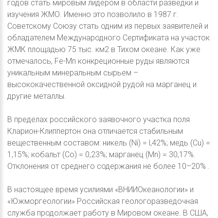
годов стать мировым лидером в области разведки и
изучения ЖМО. Именно это позволило в 1987 г.
Советскому Союзу стать одним из первых заявителей и
обладателем Международного Сертификата на участок
ЖМК площадью 75 тыс. км2 в Тихом океане. Как уже
отмечалось, Fe-Mn конкреционные руды являются
уникальным минеральным сырьем –
высококачественной оксидной рудой на марганец и
другие металлы.
В пределах российского заявочного участка поля
Кларион-Клиппертон она отличается стабильным
вещественным составом: никель (Ni) = l,42%; медь (Сu) =
1,15%; кобальт (Со) = 0,23%; марганец (Мn) = 30,17%.
Отклонения от среднего содержания не более 10–20% .
В настоящее время усилиями «ВНИИОкеанологии» и
«Южморгеологии» Российская геологоразведочная
служба продолжает работу в Мировом океане. В США,