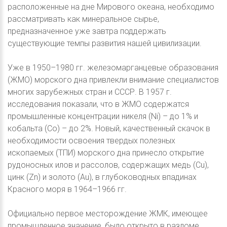
расположенные на дне Мирового океана, необходимо
рассматривать как минеральное сырье,
предназначенное уже завтра поддержать
существующие темпы развития нашей цивилизации.
Уже в 1950–1980 гг. железомарганцевые образования
(ЖМО) морского дна привлекли внимание специалистов
многих зарубежных стран и СССР. В 1957 г.
исследования показали, что в ЖМО содержатся
промышленные концентрации никеля (Ni) – до 1% и
кобальта (Со) – до 2%. Новый, качественный скачок в
необходимости освоения твердых полезных
ископаемых (ТПИ) морского дна принесло открытие
рудоносных илов и рассолов, содержащих медь (Сu),
цинк (Zn) и золото (Аu), в глубоководных впадинах
Красного моря в 1964–1966 гг.
Официально первое месторождение ЖМК, имеющее
промышленное значение, было открыто в разломе