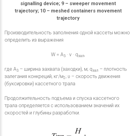
signalling device; 9 – sweeper movement
trajectory; 10 – meshed containers movement
trajectory
Производительность заполнения одной кассеты можно
определить из выражения
W = A
· v · q
,
3
зал
где A
– ширина захвата (заходки), м; q
– плотность
3
зал
залегания конкреций, кг/м
; υ – скорость движения
2
(буксировки) кассетного трала
Продолжительность подъема и спуска кассетного
трала определяется с использованием значений их
скоростей и глубины разработки.