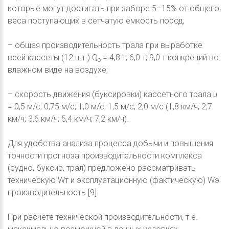
которые могут достигать при заборе 5–15% от общего
веса поступающих в сетчатую емкость пород;
– общая производительность трала при выработке
всей кассеты (12 шт.) Q
= 4,8 т; 6,0 т; 9,0 т конкреций во
о
влажном виде на воздухе;
– скорость движения (буксировки) кассетного трала υ
= 0,5 м/с; 0,75 м/с; 1,0 м/с; 1,5 м/с; 2,0 м/с (1,8 км/ч; 2,7
км/ч; 3,6 км/ч; 5,4 км/ч; 7,2 км/ч).
Для удобства анализа процесса добычи и повышения
точности прогноза производительности комплекса
(судно, буксир, трал) предложено рассматривать
техническую Wт и эксплуатационную (фактическую) Wэ
производительность [9].
При расчете технической производительности, т.е.