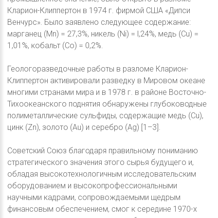
Кларион-Клиппертон в 1974 г. фирмой США «Дипси
Венчурс». Было заявлено следующее содержание:
марганец (Мn) = 27,3%, никель (Ni) = l,24%, медь (Сu) =
1,01%, кобальт (Со) = 0,2%.
Геологоразведочные работы в разломе Кларион-
Клиппертон активировали разведку в Мировом океане
многими странами мира и в 1978 г. в районе Восточно-
Тихоокеанского поднятия обнаружены глубоководные
полиметаллические сульфиды, содержащие медь (Сu),
цинк (Zn), золото (Аu) и серебро (Ag) [1–3].
Советский Союз благодаря правильному пониманию
стратегического значения этого сырья будущего и,
обладая высокотехнологичным исследовательским
оборудованием и высокопрофессиональными
научными кадрами, сопровождаемыми щедрым
финансовым обеспечением, смог к середине 1970-х