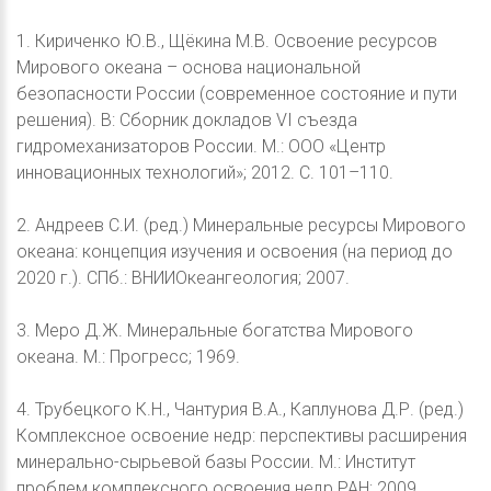
1. Кириченко Ю.В., Щёкина М.В. Освоение ресурсов
Мирового океана – основа национальной
безопасности России (современное состояние и пути
решения). В: Сборник докладов VI съезда
гидромеханизаторов России. М.: ООО «Центр
инновационных технологий»; 2012. С. 101–110.
2. Андреев С.И. (ред.) Минеральные ресурсы Мирового
океана: концепция изучения и освоения (на период до
2020 г.). СПб.: ВНИИОкеангеология; 2007.
3. Меро Д.Ж. Минеральные богатства Мирового
океана. М.: Прогресс; 1969.
4. Трубецкого К.Н., Чантурия В.А., Каплунова Д.Р. (ред.)
Комплексное освоение недр: перспективы расширения
минерально-сырьевой базы России. М.: Институт
проблем комплексного освоения недр РАН; 2009.