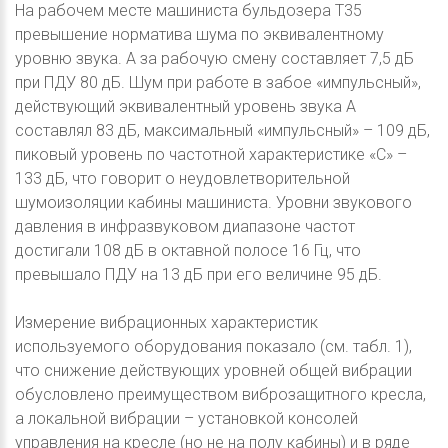
На рабочем месте машиниста бульдозера Т35
превышение норматива шума по эквивалентному
уровню звука. А за рабочую смену составляет 7,5 дБ
при ПДУ 80 дБ. Шум при работе в забое «импульсный»,
действующий эквивалентный уровень звука А
составлял 83 дБ, максимальный «импульсный» – 109 дБ,
пиковый уровень по частотной характеристике «С» –
133 дБ, что говорит о неудовлетворительной
шумоизоляции кабины машиниста. Уровни звукового
давления в инфразвуковом диапазоне частот
достигали 108 дБ в октавной полосе 16 Гц, что
превышало ПДУ на 13 дБ при его величине 95 дБ.
Измерение вибрационных характеристик
используемого оборудования показало (см. табл. 1),
что снижение действующих уровней общей вибрации
обусловлено преимуществом виброзащитного кресла,
а локальной вибрации – установкой консолей
управления на кресле (но не на полу кабины) и в ряде