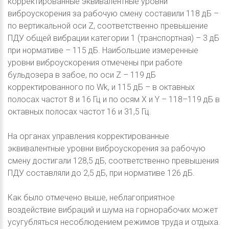
корректированные эквивалентные уровни
виброускорения за рабочую смену составили 118 дБ –
по вертикальной оси Z, соответственно превышение
ПДУ общей вибрации категории 1 (транспортная) – 3 дБ
при нормативе – 115 дБ. Наибольшие измеренные
уровни виброускорения отмечены при работе
бульдозера в забое, по оси Z – 119 дБ
корректированного по Wk, и 115 дБ – в октавных
полосах частот 8 и 16 Гц и по осям Х и Y – 118–119 дБ в
октавных полосах частот 16 и 31,5 Гц.
На органах управления корректированные
эквивалентные уровни виброускорения за рабочую
смену достигали 128,5 дБ, соответственно превышения
ПДУ составляли до 2,5 дБ, при нормативе 126 дБ.
Как было отмечено выше, неблагоприятное
воздействие вибраций и шума на горнорабочих может
усугубляться несоблюдением режимов труда и отдыха.