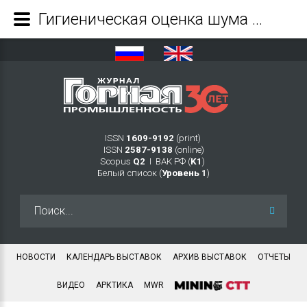
Гигиеническая оценка шума и вибрации, воздействующих на работников горных предприятий - Журнал Горная промышленность
ISSN
1609-9192
(print)
ISSN
2587-9138
(online)
Scopus
Q2
Ι ВАК РФ (
K1
)
Белый список (
Уровень 1
)
Искать...
НОВОСТИ
КАЛЕНДАРЬ ВЫСТАВОК
АРХИВ ВЫСТАВОК
ОТЧЕТЫ
ВИДЕО
АРКТИКА
MWR