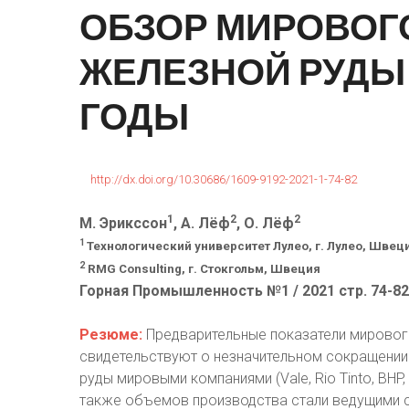
ОБЗОР
МИРОВОГ
ЖЕЛЕЗНОЙ
РУДЫ
ГОДЫ
http://dx.doi.org/10.30686/1609-9192-2021-1-74-82
1
2
2
М. Эрикссон
, А. Лёф
, О. Лёф
1
Технологический университет Лулео, г. Лулео, Швец
2
RMG Consulting, г. Стокгольм, Швеция
Горная Промышленность №1 / 2021 стр. 74-82
Резюме:
Предварительные показатели мирового
свидетельствуют о незначительном сокращении
руды мировыми компаниями (Vale, Rio Tinto, BHP, F
также объемов производства стали ведущими ст