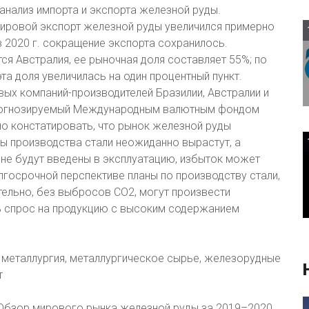
анализ импорта и экспорта железной руды.
мировой экспорт железной руды увеличился примерно
 в 2020 г. сокращение экспорта сохранилось.
я Австралия, ее рыночная доля составляет 55%; по
а доля увеличилась на один процентный пункт.
х компаний-производителей Бразилии, Австралии и
 прогнозируемый Международным валютным фондом
но констатировать, что рынок железной руды
мы производства стали неожиданно вырастут, а
не будут введены в эксплуатацию, избыток может
лгосрочной перспективе планы по производству стали,
тельно, без выбросов CO2, могут произвести
ь спрос на продукцию с высоким содержанием
я металлургия, металлургическое сырье, железорудные
т
. Обзор мирового рынка железной руды за 2019–2020