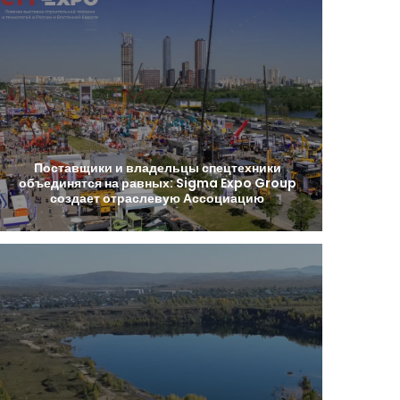
Поставщики
и
владельцы
спецтехники
объединятся
на
равных:
Sigma
Expo
Group
создает
отраслевую
Ассоциацию