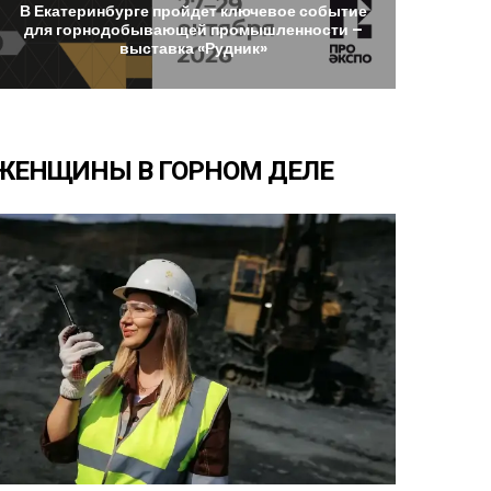
В
Екатеринбурге
пройдет
ключевое
событие
для
горнодобывающей
промышленности
–
выставка
«Рудник»
ЖЕНЩИНЫ
В
ГОРНОМ
ДЕЛЕ