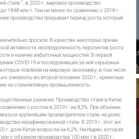
1
лей стали
, в 2020 г. мировое производство
до 1848 млн т. Тем не менее по сравнению с 2018 г.
щение производства прерывает период роста, который
значительно просели. В качестве некоторых причин
ой активности, неопределенность перспектив роста
ости и наличие избыточных мощностей. В первой
ндемии COVID-19 и последовавших за ней серьезных
которые повлияли на мировую экономику, в том числе
ько снизилось во второй половине 2020 г., кризисные
вие на сталелитейную промышленность.
существенные различия. Производство стали в Китае
по сравнению с ростом в 2019 г. на 8,3%. При объемах
аваться крупнейшим производителем стали, на долю
одства нерафинированной стали. В 2019 г. этот же
0 г. доля Китая возросла на 6,2%. На Индию, которая
али с объемом производства 100 млн т в 2020 г.,