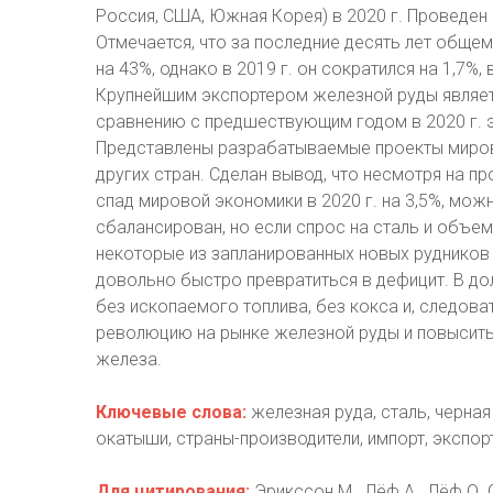
Россия, США, Южная Корея) в 2020 г. Проведен 
Отмечается, что за последние десять лет обще
на 43%, однако в 2019 г. он сократился на 1,7%,
Крупнейшим экспортером железной руды являетс
сравнению с предшествующим годом в 2020 г. эт
Представлены разрабатываемые проекты мировы
других стран. Сделан вывод, что несмотря на
спад мировой экономики в 2020 г. на 3,5%, мож
сбалансирован, но если спрос на сталь и объе
некоторые из запланированных новых рудников 
довольно быстро превратиться в дефицит. В до
без ископаемого топлива, без кокса и, следова
революцию на рынке железной руды и повысит
железа.
Ключевые слова:
железная руда, сталь, черна
окатыши, страны-производители, импорт, экспор
Для цитирования:
Эрикссон М., Лёф А., Лёф О