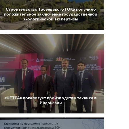
Строительство
Тасеевского
ГОКа
получило
положительное
заключение
государственной
экологической
экспертизы
«ЧЕТРА»
локализует
производство
техники
в
Индонезии