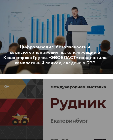
Цифровизация,
безопасность
и
компьютерное
зрение:
на
конференции
в
Красноярске
Группа
«ЭВОБЛАСТ»
предложила
комплексный
подход
к
ведению
БВР