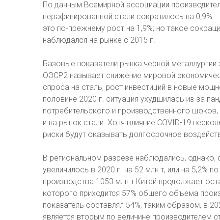
По данным Всемирной ассоциации производите
нерафинированной стали сократилось на 0,9% – 
это по-прежнему рост на 1,9%; но такое сокра
наблюдался на рынке с 2015 г.
Базовые показатели рынка черной металлургии 
ОЭСР2 называет снижение мировой экономическ
спроса на сталь, рост инвестиций в новые мощн
половине 2020 г. ситуация ухудшилась из-за па
потребительского и производственного шоков, 
и на рынок стали. Хотя влияние COVID-19 нескол
риски будут оказывать долгосрочное воздейст
В региональном разрезе наблюдались, однако, 
увеличилось в 2020 г. на 52 млн т, или на 5,2% 
производства 1053 млн т Китай продолжает ост
которого приходится 57% общего объема произв
показатель составлял 54%, таким образом, в 202
является вторым по величине производителем ст