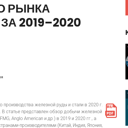
Предприятия и компании
О
РЫНКА
Интервью
Выставки, Конференции
ЗА
2019–2020
Женщины в горном деле
ия
 производства железной руды и стали в 2020 г.
. В статье представлен обзор добычи железной
MG, Anglo American и др.) в 2019 и 2020 гг., а
ранами-производителями (Китай, Индия, Япония,