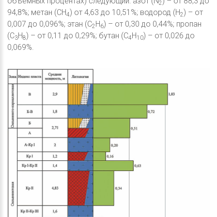
объемных процентах) следующий: азот (N
) – от 88,3 до
2
94,8%; метан (CH
) от 4,63 до 10,51%; водород (Н
) – от
4
2
0,007 до 0,096%; этан (С
Н
) – от 0,30 до 0,44%; пропан
2
6
(С
Н
) – от 0,11 до 0,29%; бутан (С
Н
) – от 0,026 до
3
8
4
10
0,069%.