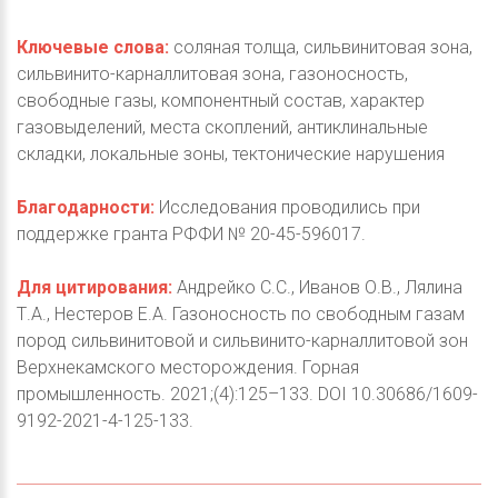
Ключевые слова:
соляная толща, сильвинитовая зона,
сильвинито-карналлитовая зона, газоносность,
свободные газы, компонентный состав, характер
газовыделений, места скоплений, антиклинальные
складки, локальные зоны, тектонические нарушения
Благодарности:
Исследования проводились при
поддержке гранта РФФИ № 20-45-596017.
Для цитирования:
Андрейко С.С., Иванов О.В., Лялина
Т.А., Нестеров Е.А. Газоносность по свободным газам
пород сильвинитовой и сильвинито-карналлитовой зон
Верхнекамского месторождения. Горная
промышленность. 2021;(4):125–133. DOI 10.30686/1609-
9192-2021-4-125-133.