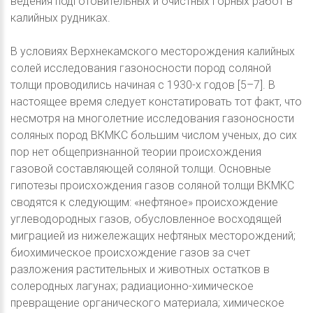
ведения подготовительных и очистных горных работ в
калийных рудниках.
В условиях Верхнекамского месторождения калийных
солей исследования газоносности пород соляной
толщи проводились начиная с 1930-х годов [5–7]. В
настоящее время следует констатировать тот факт, что
несмотря на многолетние исследования газоносности
соляных пород ВКМКС большим числом ученых, до сих
пор нет общепризнанной теории происхождения
газовой составляющей соляной толщи. Основные
гипотезы происхождения газов соляной толщи ВКМКС
сводятся к следующим: «нефтяное» происхождение
углеводородных газов, обусловленное восходящей
миграцией из нижележащих нефтяных месторождений;
биохимическое происхождение газов за счет
разложения растительных и животных остатков в
солеродных лагунах; радиационно-химическое
превращение органического материала; химическое