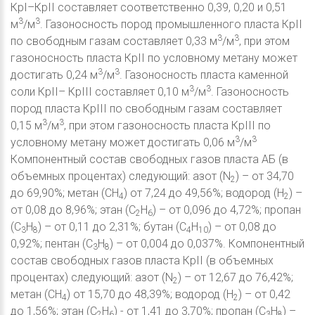
КрI–КрII составляет соответственно 0,39, 0,20 и 0,51
3
3
м
/м
. Газоносность пород промышленного пласта КрII
3
3
по свободным газам составляет 0,33 м
/м
, при этом
газоносность пласта КрII по условному метану может
3
3
достигать 0,24 м
/м
. Газоносность пласта каменной
3
3
соли КрII– КрIII составляет 0,10 м
/м
. Газоносность
пород пласта КрIII по свободным газам составляет
3
3
0,15 м
/м
, при этом газоносность пласта КрIII по
3
3
условному метану может достигать 0,06 м
/м
Компонентный состав свободных газов пласта АБ (в
объемных процентах) следующий: азот (N
) – от 34,70
2
до 69,90%; метан (CH
) от 7,24 до 49,56%; водород (Н
) –
4
2
от 0,08 до 8,96%; этан (С
Н
) – от 0,096 до 4,72%; пропан
2
6
(С
Н
) – от 0,11 до 2,31%; бутан (С
Н
) – от 0,08 до
3
8
4
10
0,92%; пентан (С
Н
) – от 0,004 до 0,037%. Компонентный
3
8
состав свободных газов пласта КрII (в объемных
процентах) следующий: азот (N
) – от 12,67 до 76,42%;
2
метан (CH
) от 15,70 до 48,39%; водород (Н
) – от 0,42
4
2
до 1,56%; этан (С
Н
) - от 1,41 до 3,70%; пропан (С
Н
) –
2
6
3
8