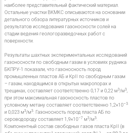
наиболее представительный фактический материал.
Остальные участки ВКМКС описываются на основании
детального обзора литературных источников и
результатов исследования газоносности солей на
стадии ведения геологоразведочных работ с
поверхности.
Результаты шахтных экспериментальных исследований
газоносности по свободным газам в условиях рудника
БКПРУ-1 показали, что газоносность пород
промышленных пластов АБ и КрII по свободным газам
– газам, находящимся в открытых макропорах и
3
3
трещинах, составляет соответственно 0,17 и 0,22 м
/м
,
при этом максимальная газоносность пластов по
–3
условному метану составляет соответственно 1,2×10
3
3
и 0,023 м
/м
. Газоносность пород пласта АБ по
–7
3
3
сероводороду составляет 1,9×10
м
/м
.
Компонентный состав свободных газов пласта КрII (в