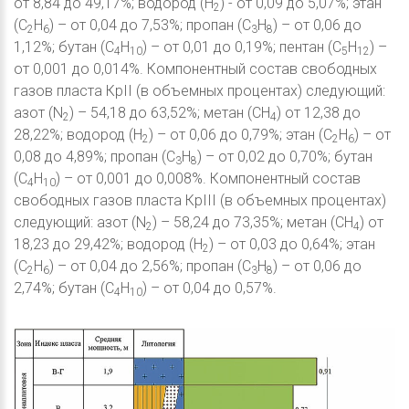
от 8,84 до 49,17%; водород (Н
) - от 0,09 до 5,07%; этан
2
(С
Н
) – от 0,04 до 7,53%; пропан (С
Н
) – от 0,06 до
2
6
3
8
1,12%; бутан (С
Н
) – от 0,01 до 0,19%; пентан (С
Н
) –
4
10
5
12
от 0,001 до 0,014%. Компонентный состав свободных
газов пласта КрII (в объемных процентах) следующий:
азот (N
) – 54,18 до 63,52%; метан (CH
) от 12,38 до
2
4
28,22%; водород (Н
) – от 0,06 до 0,79%; этан (С
Н
) – от
2
2
6
0,08 до 4,89%; пропан (С
Н
) – от 0,02 до 0,70%; бутан
3
8
(С
Н
) – от 0,001 до 0,008%. Компонентный состав
4
10
свободных газов пласта КрIII (в объемных процентах)
следующий: азот (N
) – 58,24 до 73,35%; метан (CH
) от
2
4
18,23 до 29,42%; водород (Н
) – от 0,03 до 0,64%; этан
2
(С
Н
) – от 0,04 до 2,56%; пропан (С
Н
) – от 0,06 до
2
6
3
8
2,74%; бутан (С
Н
) – от 0,04 до 0,57%.
4
10