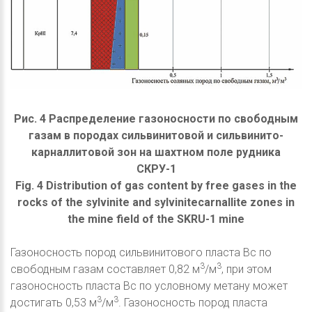
Рис. 4 Распределение газоносности по свободным
газам в породах сильвинитовой и сильвинито-
карналлитовой зон на шахтном поле рудника
СКРУ-1
Fig. 4 Distribution of gas content by free gases in the
rocks of the sylvinite and sylvinitecarnallite zones in
the mine field of the SKRU-1 mine
Газоносность пород сильвинитового пласта Вс по
3
3
свободным газам составляет 0,82 м
/м
, при этом
газоносность пласта Вс по условному метану может
3
3
достигать 0,53 м
/м
. Газоносность пород пласта