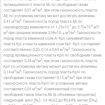
промышленного пласта АБ по свободным газам
3
3
составляет 0,51 м
/м
, при этом газоносность пласта
АБ по условному метану может достигать величины
3
3
0,41 м
/м
. Газоносность пород пласта АБ по
-7
-5
3
сероводороду изменяется от 1,23×10
до 3,70×10
м
/
3
3
3
м
при среднем значении 3,58×10
м
/м
. Газоносность
–6
пород пласта каменной соли А–КрI, сильвинитового
пласта КрI и пласта каменной соли КрI–КрII составляет
3
3
соответственно 0,20, 0,16 и 0,63 м
/м
. Газоносность
пород промышленного пласта КрII по свободным газам
3
3
составляет 0,34 м
/м
, при этом газоносность пласта
КрII по условному метану может достигать величины
3
3
0,14 м
/м
. Газоносность пород пласта КрIII по
3
3
свободным газам составляет 0,15 м
/м
, при этом
газоносность пласта КрIII по условному метану
3
3
составляет 0,05 м
/м
. Компонентный состав
свободных газов пласта АБ (в объемных процентах)
следующий: азот (N
) - от 40,62 до 85,64%; метан (CH
)
2
4