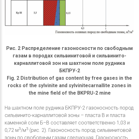
Рис. 2 Распределение газоносности по свободным
газам в породах сильвинитовой и сильвинито-
карналлитовой зон на шахтном поле рудника
БКПРУ-2
Fig. 2 Distribution of gas content by free gases in the
rocks of the sylvinite and sylvinitecarnallite zones in
the mine field of the BKPRU-2 mine
На шахтном поле рудника БКПРУ-2 газоносность пород
сильвинито-карналлитовой зоны – пласта В и пласта
каменной соли Б–В составляет соответственно 1,03 и
3
3
0,72 м
/м
(рис. 2). Газоносность пород сильвинитовой
зоны по свободным газам следующая. Газоносность