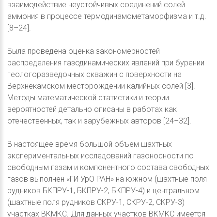
взаимодействие неустойчивых соединений солей
аммония в процессе термодинамометаморфизма и т.д.
[8–24].
Была проведена оценка закономерностей
распределения газодинамических явлений при бурении
геологоразведочных скважин с поверхности на
Верхнекамском месторождении калийных солей [3].
Методы математической статистики и теории
вероятностей детально описаны в работах как
отечественных, так и зарубежных авторов [24–32].
В настоящее время большой объем шахтных
экспериментальных исследований газоносности по
свободным газам и компонентного состава свободных
газов выполнен «ГИ УрО РАН» на южном (шахтные поля
рудников БКПРУ-1, БКПРУ-2, БКПРУ-4) и центральном
(шахтные поля рудников СКРУ-1, СКРУ-2, СКРУ-3)
участках ВКМКС. Для данных участков ВКМКС имеется