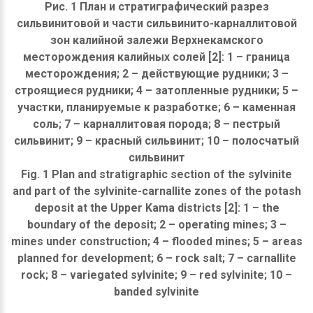
Рис. 1 План и стратиграфический разрез
сильвинитовой и части сильвинито-карналлитовой
зон калийной залежи Верхнекамского
месторождения калийных солей [2]: 1 – граница
месторождения; 2 – действующие рудники; 3 –
строящиеся рудники; 4 – затопленные рудники; 5 –
участки, планируемые к разработке; 6 – каменная
соль; 7 – карналлитовая порода; 8 – пестрый
сильвинит; 9 – красный сильвинит; 10 – полосчатый
сильвинит
Fig. 1 Plan and stratigraphic section of the sylvinite
and part of the sylvinite-carnallite zones of the potash
deposit at the Upper Kama districts [2]: 1 – the
boundary of the deposit; 2 – operating mines; 3 –
mines under construction; 4 – flooded mines; 5 – areas
planned for development; 6 – rock salt; 7 – carnallite
rock; 8 – variegated sylvinite; 9 – red sylvinite; 10 –
banded sylvinite