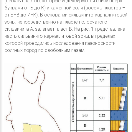
(девять пластов, которые индексируются снизу вверх
буквами от Б до К) и каменной соли (восемь пластов –
от Б–В до И–К). В основании сильвинито-карналлитовой
зоны, непосредственно на пласте полосчатого
сильвинита А, залегает пласт Б. На рис. 1 представлена
часть сильвинито-карналлитовой зоны, в пределах
которой проводились исследования газоносности
соляных пород по свободным газам.