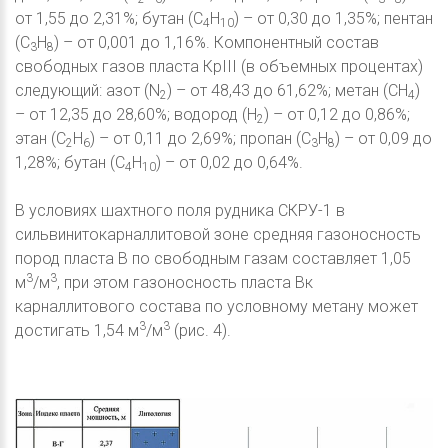
от 1,55 до 2,31%; бутан (С
Н
) – от 0,30 до 1,35%; пентан
4
10
(С
Н
) – от 0,001 до 1,16%. Компонентный состав
3
8
свободных газов пласта КрIII (в объемных процентах)
следующий: азот (N
) – от 48,43 до 61,62%; метан (CH
)
2
4
– от 12,35 до 28,60%; водород (Н
) – от 0,12 до 0,86%;
2
этан (С
Н
) – от 0,11 до 2,69%; пропан (С
Н
) – от 0,09 до
2
6
3
8
1,28%; бутан (С
Н
) – от 0,02 до 0,64%.
4
10
В условиях шахтного поля рудника СКРУ-1 в
сильвинитокарналлитовой зоне средняя газоносность
пород пласта В по свободным газам составляет 1,05
3
3
м
/м
, при этом газоносность пласта Вк
карналлитового состава по условному метану может
3
3
достигать 1,54 м
/м
(рис. 4).