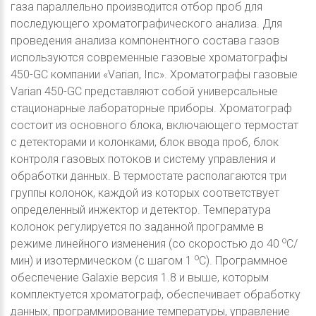
газа параллельно производится отбор проб для
последующего хроматографического анализа. Для
проведения анализа компонентного состава газов
используются современные газовые хроматографы
450-GC компании «Varian, Inc». Хроматографы газовые
Varian 450-GC представляют собой универсальные
стационарные лабораторные приборы. Хроматограф
состоит из основного блока, включающего термостат
с детекторами и колонками, блок ввода проб, блок
контроля газовых потоков и систему управления и
обработки данных. В термостате располагаются три
группы колонок, каждой из которых соответствует
определенный инжектор и детектор. Температура
колонок регулируется по заданной программе в
о
режиме линейного изменения (со скоростью до 40
С/
о
мин) и изотермическом (с шагом 1
С). Программное
обеспечение Galaxie версия 1.8 и выше, которым
комплектуется хроматограф, обеспечивает обработку
данных, программирование температуры, управление