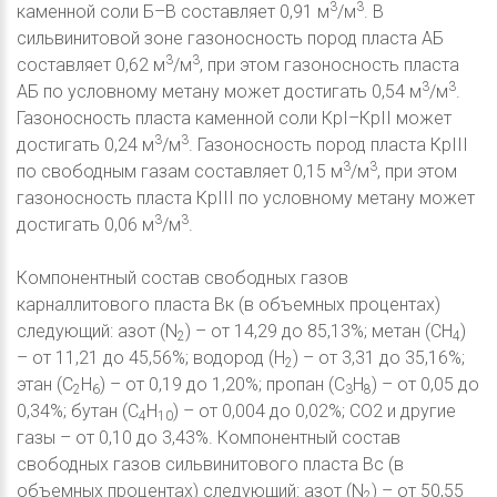
3
3
каменной соли Б–В составляет 0,91 м
/м
. В
сильвинитовой зоне газоносность пород пласта АБ
3
3
составляет 0,62 м
/м
, при этом газоносность пласта
3
3
АБ по условному метану может достигать 0,54 м
/м
.
Газоносность пласта каменной соли КрI–КрII может
3
3
достигать 0,24 м
/м
. Газоносность пород пласта КрIII
3
3
по свободным газам составляет 0,15 м
/м
, при этом
газоносность пласта КрIII по условному метану может
3
3
достигать 0,06 м
/м
.
Компонентный состав свободных газов
карналлитового пласта Вк (в объемных процентах)
следующий: азот (N
) – от 14,29 до 85,13%; метан (CH
)
2
4
– от 11,21 до 45,56%; водород (Н
) – от 3,31 до 35,16%;
2
этан (С
Н
) – от 0,19 до 1,20%; пропан (С
Н
) – от 0,05 до
2
6
3
8
0,34%; бутан (С
Н
) – от 0,004 до 0,02%; СО2 и другие
4
10
газы – от 0,10 до 3,43%. Компонентный состав
свободных газов сильвинитового пласта Вс (в
объемных процентах) следующий: азот (N
) – от 50,55
2