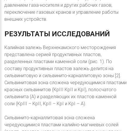
давлением газа-носителя и других рабочих газов,
переключение газовых кранов и управление работы
внешних устройств.
РЕЗУЛЬТАТЫ
ИССЛЕДОВАНИЙ
Калийная залежь Верхнекамского месторождения
представлена серией продуктивных пластов,
разделенных пластами каменной соли (рис. 1). По
составу продуктивных пластов залежь делится на
сильвинитовую и сильвинито-карналлитовую зоны [2].
Сильвинитовая зона сложена чередующимися пластами
красных сильвинитов (КрIII КрII и КрI), полосчатого
сильвинита (А) и разделяющих их пластов каменной
соли (КрIII – КрII, КрII – КрI и КрI – А).
Сильвинито-карналлитовая зона сложена
чередующимися пластами калийно-магниевых солей