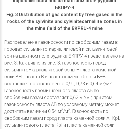
карналлитовой зон на шахтном поле рудника
БКПРУ-4
Fig. 3 Distribution of gas content by free gases in the
rocks of the sylvinite and sylvinitecarnallite zones in
the mine field of the BKPRU-4 mine
Распределение газоносности по свободным газам в
породах сильвинито-карналлитовой и сильвинитовой
зон на шахтном поле рудника БКПРУ-4 представлено на
рис. 3. Как видно из рис. 3, газоносность пород
сильвинито–карналлитовой зоны – пласта каменной
соли В–Г, пласта В и пласта каменной соли Б–В
3
3
составляет соответственно 0,91, 0,73 и 0,64 м
/м
.
Газоносность промышленного пласта АБ по
3
3
свободным газам составляет 0,62 м
/м
, при этом
газоносность пласта АБ по условному метану может
3
3
достигать величины 0,54 м
/м
. Газоносность по
свободным газам пород пласта каменной соли А–КрI,
сильвинитового пласта КрI и пласта каменной соли