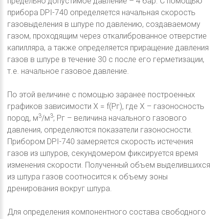
предельно допустимое давление – 4 бар. С помощью
прибора DPI-740 определяется начальная скорость
газовыделения в шпуре по давлению, создаваемому
газом, проходящим через откалиброванное отверстие
капилляра, а также определяется приращение давления
газов в шпуре в течение 30 с после его герметизации,
т.е. начальное газовое давление.
По этой величине с помощью заранее построенных
графиков зависимости Х = f(Pг), где Х – газоносность
3
3
пород, м
/м
; Рг – величина начального газового
давления, определяются показатели газоносности.
Прибором DPI-740 замеряется скорость истечения
газов из шпуров, секундомером фиксируется время
изменения скорости. Полученный объем выделившихся
из шпура газов соотносится к объему зоны
дренирования вокруг шпура.
Для определения компонентного состава свободного