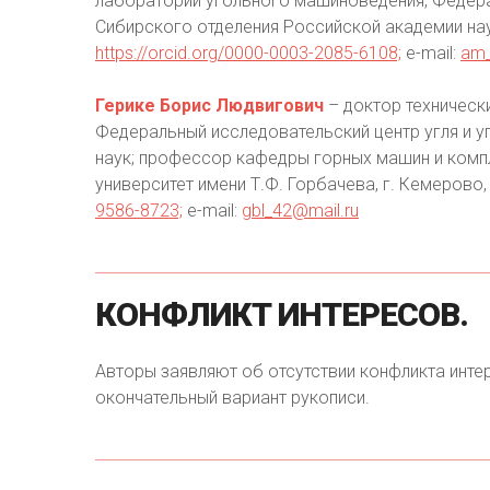
лаборатории угольного машиноведения, Федера
Сибирского отделения Российской академии нау
https://orcid.org/0000-0003-2085-6108;
e-mail:
am_
Герике Борис Людвигович
– доктор технически
Федеральный исследовательский центр угля и у
наук; профессор кафедры горных машин и комп
университет имени Т.Ф. Горбачева, г. Кемерово
9586-8723;
e-mail:
gbl_42@mail.ru
КОНФЛИКТ
ИНТЕРЕСОВ.
Авторы заявляют об отсутствии конфликта инте
окончательный вариант рукописи.