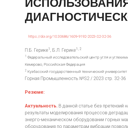
ИСПОЛЬЗОВАНИ
ДИАГНОСТИЧЕСК
https://doi.org/10.30686/1609-9192-2023-S2-32-36
1
1, 2
П.Б. Герике
, Б.Л. Герике
1
Федеральный исследовательский центр угля и углехими
Кемерово, Российская Федерация
2
Кузбасский государственный технический университет и
Горная Промышленность №S2 / 2023 стр. 32-36
Резюме:
Актуальность.
В данной статье без претензий 
результаты моделирования процессов деградац
энерго-механическом оборудовании горных маш
оборудования по параметрам вибрации позвол