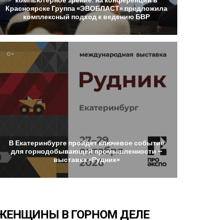
Красноярске
Группа
«ЭВОБЛАСТ»
предложила
комплексный
подход
к
ведению
БВР
В
Екатеринбурге
пройдет
ключевое
событие
для
горнодобывающей
промышленности
–
выставка
«Рудник»
ЖЕНЩИНЫ
В
ГОРНОМ
ДЕЛЕ