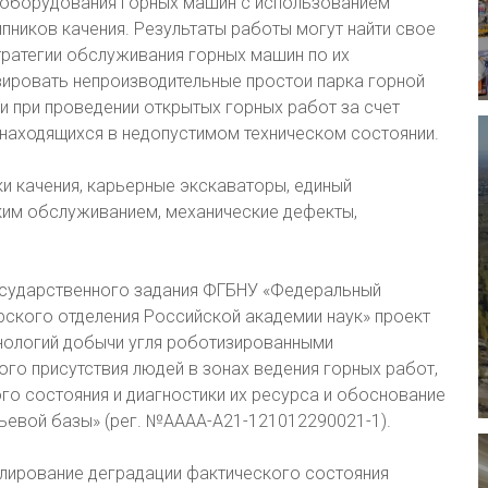
 оборудования горных машин с использованием
пников качения. Результаты работы могут найти свое
тратегии обслуживания горных машин по их
зировать непроизводительные простои парка горной
и при проведении открытых горных работ за счет
 находящихся в недопустимом техническом состоянии.
и качения, карьерные экскаваторы, единый
ским обслуживанием, механические дефекты,
осударственного задания ФГБНУ «Федеральный
ирского отделения Российской академии наук» проект
нологий добычи угля роботизированными
о присутствия людей в зонах ведения горных работ,
го состояния и диагностики их ресурса и обоснование
евой базы» (рег. №АААА-А21-121012290021-1).
делирование деградации фактического состояния