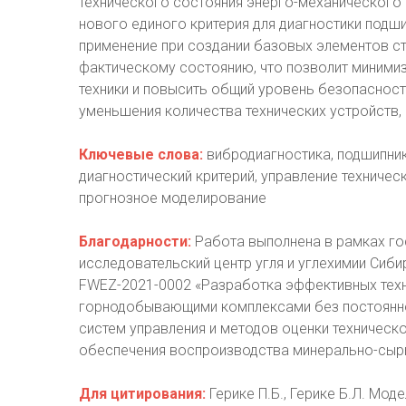
технического состояния энерго-механического
нового единого критерия для диагностики подши
применение при создании базовых элементов с
фактическому состоянию, что позволит миними
техники и повысить общий уровень безопасност
уменьшения количества технических устройств,
Ключевые слова:
вибродиагностика, подшипник
диагностический критерий, управление техниче
прогнозное моделирование
Благодарности:
Работа выполнена в рамках г
исследовательский центр угля и углехимии Сиб
FWEZ-2021-0002 «Разработка эффективных тех
горнодобывающими комплексами без постоянног
систем управления и методов оценки техническо
обеспечения воспроизводства минерально-сырь
Для цитирования:
Герике П.Б., Герике Б.Л. Мо