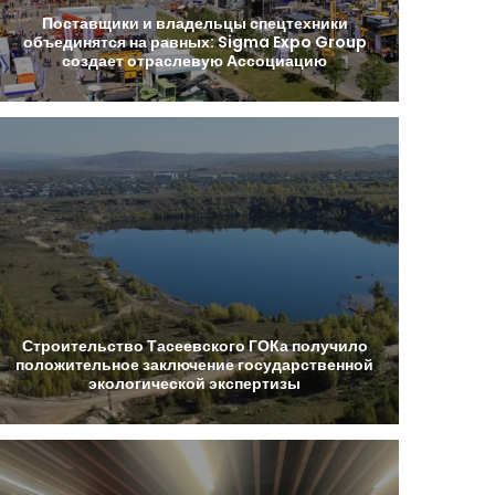
Поставщики
и
владельцы
спецтехники
объединятся
на
равных:
Sigma
Expo
Group
создает
отраслевую
Ассоциацию
Строительство
Тасеевского
ГОКа
получило
положительное
заключение
государственной
экологической
экспертизы