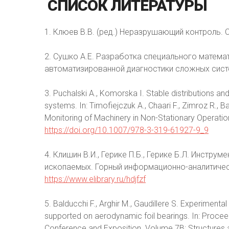
СПИСОК
ЛИТЕРАТУРЫ
1. Клюев В.В. (ред.) Неразрушающий контроль. С
2. Сушко А.Е. Разработка специального матема
автоматизированной диагностики сложных систем: 
3. Puchalski A., Komorska I. Stable distributions and
systems. In: Timofiejczuk A., Chaari F., Zimroz R., 
Monitoring of Machinery in Non-Stationary Operati
https://doi.org/10.1007/978-3-319-61927-9_9
4. Клишин В.И., Герике П.Б., Герике Б.Л. Инстр
ископаемых. Горный информационно-аналитическ
https://www.elibrary.ru/hdjfzf
5. Balducchi F., Arghir M., Gaudillere S. Experimenta
supported on aerodynamic foil bearings. In: Proce
Conference and Exposition. Volume 7B: Structures