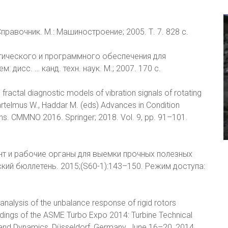
правочник. М.: Машиностроение; 2005. Т. 7. 828 с.
тического и программного обеспечения для
дисс. … канд. техн. наук. М.; 2007. 170 с.
 fractal diagnostic models of vibration signals of rotating
Bartelmus W., Haddar M. (eds) Advances in Condition
ons. CMMNO 2016. Springer; 2018. Vol. 9, pp. 91–101.
умент и рабочие органы для выемки прочных полезных
ий бюллетень. 2015;(S60-1):143–150. Режим доступа:
l analysis of the unbalance response of rigid rotors
edings of the ASME Turbo Expo 2014: Turbine Technical
 and Dynamics, Düsseldorf, Germany, June 16–20, 2014.