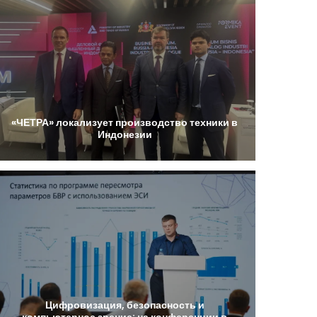
«ЧЕТРА»
локализует
производство
техники
в
Индонезии
Цифровизация,
безопасность
и
компьютерное
зрение:
на
конференции
в