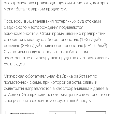
электролизерах производит щелочи и кислоты, которые
могут быть товарным продуктом.
Процессы выщелачивания потерянных руд стоками
Садонского месторождения подчиняются
закономерностям. Стоки промышленных предприятий
3
относятся к классу слабо солоноватых (1–3 г/дм
),
3
3
соленых (3–5 г/дм
), сильно солоноватых (5–10 г/дм
).
С участием воздуха и воды в выработанном
пространстве они разрушают руды за счет разложения
сульфидов.
Мизурская обогатительная фабрика работает по
прямоточной схеме, при которой хвосты, сливы и
фильтраты направляются в хвостохранилища и далее в
р. Ардон. Это приводит к потерям ценных компонентов и
к загрязнению экосистем окружающей среды.