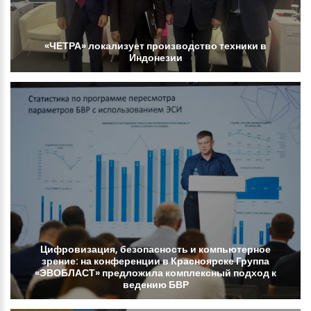
«ЧЕТРА»
локализует
производство
техники
в
Индонезии
Цифровизация,
безопасность
и
компьютерное
зрение:
на
конференции
в
Красноярске
Группа
«ЭВОБЛАСТ»
предложила
комплексный
подход
к
ведению
БВР