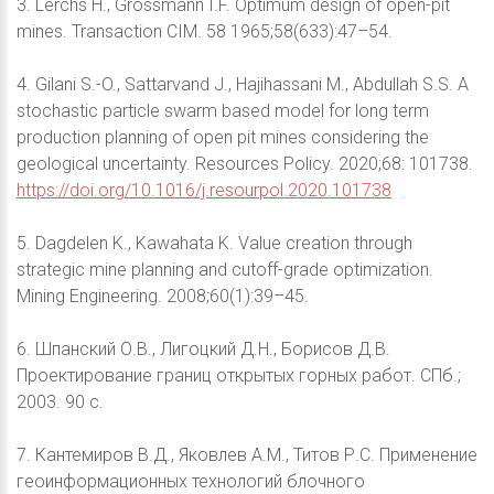
3. Lerchs H., Grossmann I.F. Optimum design of open-pit
mines. Transaction CIM. 58 1965;58(633):47–54.
4. Gilani S.-O., Sattarvand J., Hajihassani M., Abdullah S.S. A
stochastic particle swarm based model for long term
production planning of open pit mines considering the
geological uncertainty. Resources Policy. 2020;68: 101738.
https://doi.org/10.1016/j.resourpol.2020.101738
5. Dagdelen K., Kawahata K. Value creation through
strategic mine planning and cutoff-grade optimization.
Mining Engineering. 2008;60(1):39–45.
6. Шпанский О.В., Лигоцкий Д.Н., Борисов Д.В.
Проектирование границ открытых горных работ. СПб.;
2003. 90 с.
7. Кантемиров В.Д., Яковлев А.М., Титов Р.С. Применение
геоинформационных технологий блочного