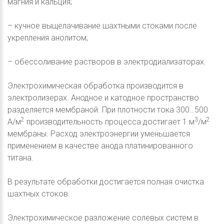
магния и кальция;
– кучное выщелачивание шахтными стоками после
укрепления анолитом;
– обессоливание растворов в электродиализаторах.
Электрохимическая обработка производится в
электролизерах. Анодное и катодное пространство
разделяется мембраной. При плотности тока 300…500
2
3
2
А/м
производительность процесса достигает 1 м
/м
мембраны. Расход электроэнергии уменьшается
применением в качестве анода платинированного
титана.
В результате обработки достигается полная очистка
шахтных стоков.
Электрохимическое разложение солевых систем в