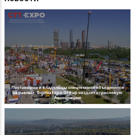
Поставщики
и
владельцы
спецтехники
объединятся
на
равных:
Sigma
Expo
Group
создает
отраслевую
Ассоциацию