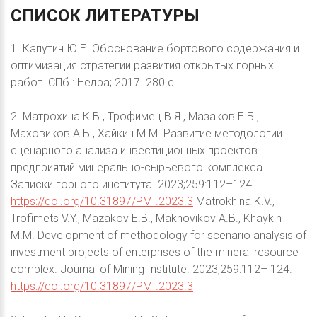
СПИСОК
ЛИТЕРАТУРЫ
1. Капутин Ю.Е. Обоснование бортового содержания и
оптимизация стратегии развития открытых горных
работ. СПб.: Недра; 2017. 280 с.
2. Матрохина К.В., Трофимец В.Я., Мазаков Е.Б.,
Маховиков А.Б., Хайкин М.М. Развитие методологии
сценарного анализа инвестиционных проектов
предприятий минерально-сырьевого комплекса.
Записки горного института. 2023;259:112–124.
https://doi.org/10.31897/PMI.2023.3
Matrokhina K.V.,
Trofimets V.Y., Mazakov E.B., Makhovikov A.B., Khaykin
M.M. Development of methodology for scenario analysis of
investment projects of enterprises of the mineral resource
complex. Journal of Mining Institute. 2023;259:112– 124.
https://doi.org/10.31897/PMI.2023.3