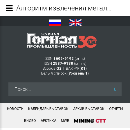
Алгоритм извлечения металлов из растворов природного выщелачивания потерянных руд - Журнал Горная промышленность
ISSN
1609-9192
(print)
ISSN
2587-9138
(online)
Scopus
Q2
Ι ВАК РФ (
K1
)
Белый список (
Уровень 1
)
Искать...
НОВОСТИ
КАЛЕНДАРЬ ВЫСТАВОК
АРХИВ ВЫСТАВОК
ОТЧЕТЫ
ВИДЕО
АРКТИКА
MWR