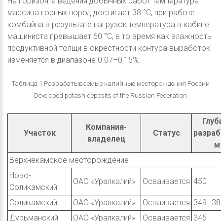
На горизонте ведения добычных работ температура
массива горных пород достигает 38 °С, при работе
комбайна в результате нагрузок температура в кабине
машиниста превышает 60 °С, в то время как влажность
продуктивной толщи в окрестности контура выработок
изменяется в диапазоне 0.07–0,15%.
Таблица 1 Разрабатываемые калийные месторождения России
Developed potash deposits of the Russian Federation
Глуб
Компания-
Участок
Статус
разраб
владелец
м
Верхнекамское месторождение
Ново-
ОАО «Уралкалий»
Осваивается
450
Соликамский
Соликамский
ОАО «Уралкалий»
Осваивается
349–38
Дурьманский
ОАО «Уралкалий»
Осваивается
345