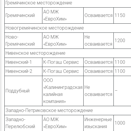
Гремячинское месторождение
АО МЖ
Гремячинский
Осваивается
1150
«ЕвроХим»
Новогремячинское месторождение
Ново-
АО МЖ
Не
1200
Гремячинский
«ЕвроХим»
осваивается
Нивенское месторождение
Нивенский-1
К-Погаш Сервис
Осваивается
1100
Нивенский-2
К-Погаш Сервис
Осваивается
1100
ООО
«Калининградская
Не
Поддубный
–
калийная
осваивается
компания»
Западно-Петриковское месторождение
Западно-
АО МЖ
Инженерные
1000
Перелюбский
«ЕвроХим»
изыскания