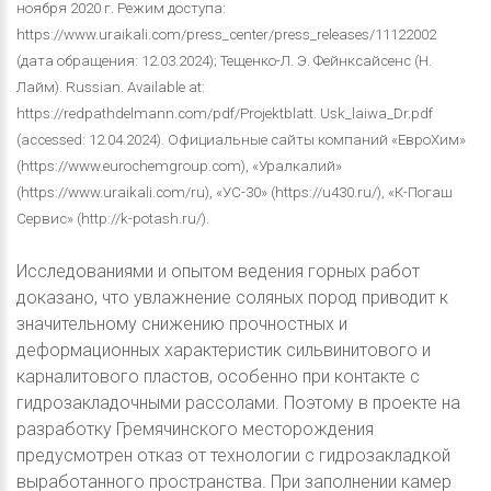
ноября 2020 г. Режим доступа:
https://www.uraikali.com/press_center/press_releases/11122002
(дата обращения: 12.03.2024); Тещенко-Л. Э. Фейнксайсенс (Н.
Лайм). Russian. Available at:
https://redpathdelmann.com/pdf/Projektblatt. Usk_laiwa_Dr.pdf
(accessed: 12.04.2024). Официальные сайты компаний «ЕвроХим»
(https://www.eurochemgroup.com), «Уралкалий»
(https://www.uraikali.com/ru), «УС-30» (https://u430.ru/), «К-Погаш
Сервис» (http://k-potash.ru/).
Исследованиями и опытом ведения горных работ
доказано, что увлажнение соляных пород приводит к
значительному снижению прочностных и
деформационных характеристик сильвинитового и
карналитового пластов, особенно при контакте с
гидрозакладочными рассолами. Поэтому в проекте на
разработку Гремячинского месторождения
предусмотрен отказ от технологии с гидрозакладкой
выработанного пространства. При заполнении камер