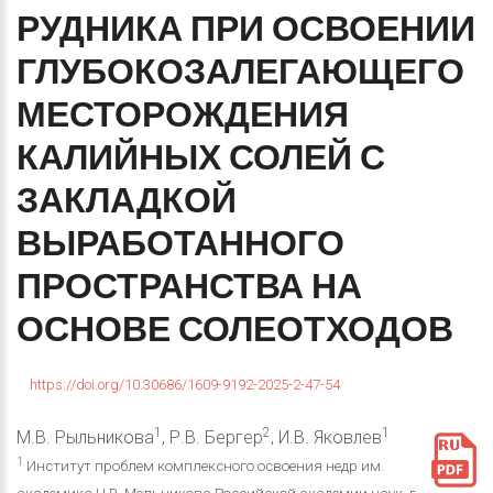
РУДНИКА
ПРИ
ОСВОЕНИИ
ГЛУБОКОЗАЛЕГАЮЩЕГО
МЕСТОРОЖДЕНИЯ
КАЛИЙНЫХ
СОЛЕЙ
С
ЗАКЛАДКОЙ
ВЫРАБОТАННОГО
ПРОСТРАНСТВА
НА
ОСНОВЕ
СОЛЕОТХОДОВ
https://doi.org/10.30686/1609-9192-2025-2-47-54
1
2
1
М.В. Рыльникова
, Р.В. Бергер
, И.В. Яковлев
1
Институт проблем комплексного освоения недр им.