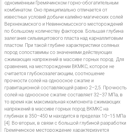
одноимённым Гремячинском горно-обогатительным
комбинатом. Оно принципиально отличается от
известных условий добычи калийно-магических солей
Верхнекамского и Невинномысского месторождений
по большому количеству факторов. Большая глубина
залегания сильвицитового пласта над карналлитовым
пластом. При такой глубине характеристики соляных
пород сопоставимы со значениями действующих
сжимающих напряжений в массиве горных пород. Для
сравнения, на месторождении ВКМКС, которое не
считается глубокозалегающим, соотношение
прочности солей на одноосное сжатие и
гравитационной составляющей равно 2–2,5. Прочность
солей на одноосное сжатие составляет 32–37 МПа, в
то время как максимальная компонента сжимающих
напряжений в массиве горных пород ВКМКС на
глубинах в 350–450 м находится в пределах 10–15 МПа
[4]. Во-вторых, в связи с большой глубиной разработки
Гремячинское месторождение характеризуется