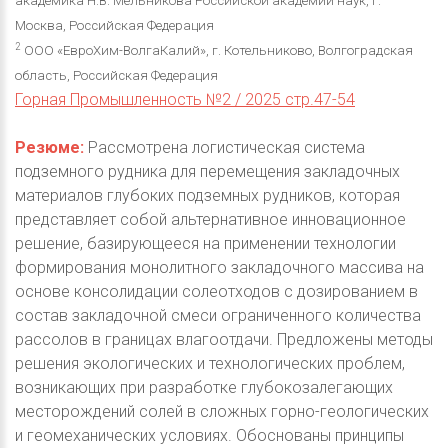
академика Н.В. Мельникова Российской академии наук, г.
Москва, Российская Федерация
2
ООО «ЕвроХим-ВолгаКалий», г. Котельниково, Волгоградская
область, Российская Федерация
Горная Промышленность №2 / 2025 стр.47-54
Резюме:
Рассмотрена логистическая система
подземного рудника для перемещения закладочных
материалов глубоких подземных рудников, которая
представляет собой альтернативное инновационное
решение, базирующееся на применении технологии
формирования монолитного закладочного массива на
основе консолидации солеотходов с дозированием в
состав закладочной смеси ограниченного количества
рассолов в границах влагоотдачи. Предложены методы
решения экологических и технологических проблем,
возникающих при разработке глубокозалегающих
месторождений солей в сложных горно-геологических
и геомеханических условиях. Обоснованы принципы