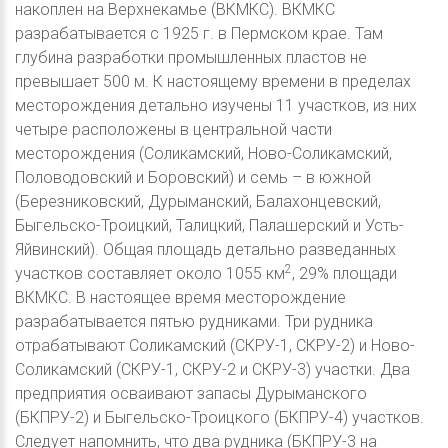
накоплен на Верхнекамье (ВКМКС). ВКМКС
разрабатывается с 1925 г. в Пермском крае. Там
глубина разработки промышленных пластов не
превышает 500 м. К настоящему времени в пределах
месторождения детально изучены 11 участков, из них
четыре расположены в центральной части
месторождения (Соликамский, Ново-Соликамский,
Половодовский и Боровский) и семь – в южной
(Березниковский, Дурыманский, Балахонцевский,
Быгельско-Троицкий, Талицкий, Палашерский и Усть-
Яйвинский). Общая площадь детально разведанных
2
участков составляет около 1055 км
, 29% площади
ВКМКС. В настоящее время месторождение
разрабатывается пятью рудниками. Три рудника
отрабатывают Соликамский (СКРУ-1, СКРУ-2) и Ново-
Соликамский (СКРУ-1, СКРУ-2 и СКРУ-3) участки. Два
предприятия осваивают запасы Дурыманского
(БКПРУ-2) и Быгельско-Троицкого (БКПРУ-4) участков.
Следует напомнить, что два рудника (БКПРУ-3 на