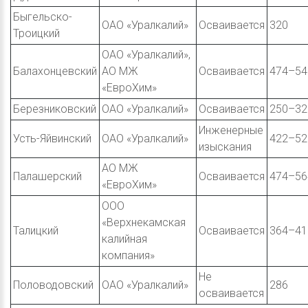
Быгельско-
ОАО «Уралкалий»
Осваивается
320
Троицкий
ОАО «Уралкалий»,
Балахонцевский
АО МЖ
Осваивается
474–54
«ЕвроХим»
Березниковский
ОАО «Уралкалий»
Осваивается
250–32
Инженерные
Усть-Яйвинский
ОАО «Уралкалий»
422–52
изыскания
АО МЖ
Палашерский
Осваивается
474–56
«ЕвроХим»
ООО
«Верхнекамская
Талицкий
Осваивается
364–41
калийная
компания»
Не
Половодовский
ОАО «Уралкалий»
286
осваивается