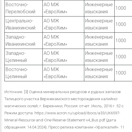
Восточно-
АО МЖ
Инженерные
1000
Перелюбский
«ЕвроХим»
изыскания
Центрально-
АО МЖ
Инженерные
1000
Иванихинский
«ЕвроХим»
изыскания
Западно-
АО МЖ
Инженерные
1000
Иванихинский
«ЕвроХим»
изыскания
Западно-
АО МЖ
Инженерные
1000
Целинный
«ЕвроХим»
изыскания
Восточно-
АО МЖ
Инженерные
1000
Целинный
«ЕвроХим»
изыскания
Источник: [3] Оценка минеральных ресурсов и рудных запасов
Талицкого участка Верхнекамского месторождения калийно-
магических солей, г. Березники, Россия: отчет. Июль, 2016 г. 52 с.
Режим доступа: https://www.acron.ru/upload/ibocs/a33/UK6597-
Mineral-Resource-and-One-Reserve-Statement-v4_Bus.pdf (дата
обращения: 14.04.2024); Пресс-релиза компании «Уралкалий». 11