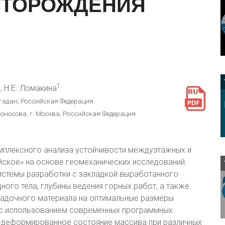
ТОРОЖДЕНИЯ
1
1
, Н.Е. Ломакина
гадан, Российская Федерация
оносова, г. Москва, Российская Федерация
9
мплексного анализа устойчивости междуэтажных и
ское» на основе геомеханических исследований.
стемы разработки с закладкой выработанного
дного тела, глубины ведения горных работ, а также
ладочного материала на оптимальные размеры
 с использованием современных программных
-деформированное состояние массива при различных