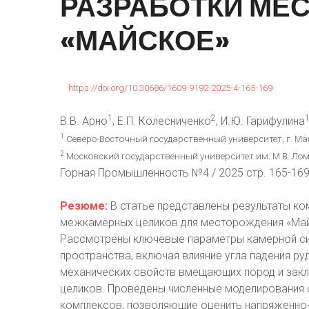
РАЗРАБОТКИ
МЕС
«МАЙСКОЕ»
https://doi.org/10.30686/1609-9192-2025-4-165-169
1
2
В.В. Арно
, Е.П. Колесниченко
, И.Ю. Гарифулина
1
Северо-Восточный государственный университет, г. Ма
2
Московский государственный университет им. М.В. Лом
Горная Промышленность №4 / 2025 стр. 165-16
Резюме:
В статье представлены результаты ко
межкамерных целиков для месторождения «Май
Рассмотрены ключевые параметры камерной си
пространства, включая влияние угла падения ру
механических свойств вмещающих пород и зак
целиков. Проведены численные моделирования
комплексов, позволяющие оценить напряженно