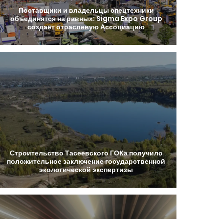
Поставщики
и
владельцы
спецтехники
объединятся
на
равных:
Sigma
Expo
Group
создает
отраслевую
Ассоциацию
Строительство
Тасеевского
ГОКа
получило
положительное
заключение
государственной
экологической
экспертизы