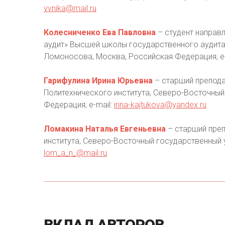
vvnika@mail.ru
Колесниченко Ева Павловна
– студент направ
аудит» Высшей школы государственного аудита,
Ломоносова, Москва, Российская Федерация; е-
Гарифулина Ирина Юрьевна
– старший препода
Политехнического института, Северо-Восточный 
Федерация; е-mail:
irina-kajtukova@yandex.ru
Ломакина Наталья Евгеньевна
– старший преп
института, Северо-Восточный государственный ун
lom_a_n_@mail.ru
ВКЛАД
АВТОРОВ