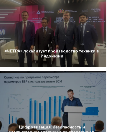
«ЧЕТРА»
локализует
производство
техники
в
Индонезии
Цифровизация,
безопасность
и
компьютерное
зрение:
на
конференции
в