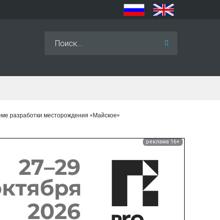
Искать...
еме разработки месторождения «Майское»
реклама 16+