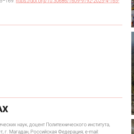
65–169.
https://doi.org/10.30686/1609-9192-2025-4-165-
АХ
ических наук, доцент Политехнического института,
 г. Магадан, Российская Федерация; е-mail: