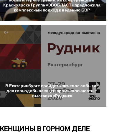
Красноярске
Группа
«ЭВОБЛАСТ»
предложила
комплексный
подход
к
ведению
БВР
В
Екатеринбурге
пройдет
ключевое
событие
для
горнодобывающей
промышленности
–
выставка
«Рудник»
ЖЕНЩИНЫ
В
ГОРНОМ
ДЕЛЕ