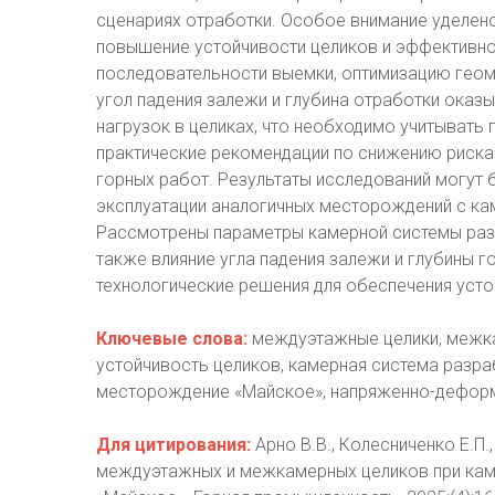
сценариях отработки. Особое внимание уделен
повышение устойчивости целиков и эффективно
последовательности выемки, оптимизацию геоме
угол падения залежи и глубина отработки оказ
нагрузок в целиках, что необходимо учитывать
практические рекомендации по снижению риск
горных работ. Результаты исследований могут 
эксплуатации аналогичных месторождений с ка
Рассмотрены параметры камерной системы разр
также влияние угла падения залежи и глубины 
технологические решения для обеспечения усто
Ключевые слова:
междуэтажные целики, межка
устойчивость целиков, камерная система разра
месторождение «Майское», напряженно-дефор
Для цитирования:
Арно В.В., Колесниченко Е.П.
междуэтажных и межкамерных целиков при кам